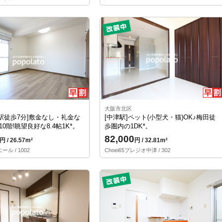
大阪市北区
駅徒歩7分]敷金なし・礼金な
[中津駅]ペット(小型犬・猫)OK♪梅田徒
0階!眺望良好な8.4帖1K*。
歩圏内の1DK*。
82,000
円 / 26.57m²
円 / 32.81m²
ル / 1002
Choei65プレジオ中津 / 302