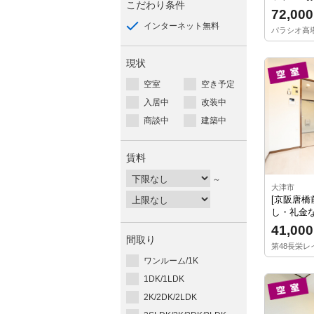
こだわり条件
72,000
インターネット無料
パラシオ高塔 
現状
空室
空き予定
入居中
改装中
商談中
建築中
賃料
～
大津市
[京阪唐橋
し・礼金な
41,000
間取り
第48長栄レイ
ワンルーム/1K
1DK/1LDK
2K/2DK/2LDK