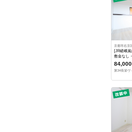
京都市右京
[JR嵯峨
敷金なし・
84,000
第34長栄ヴィ