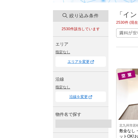
「イン
絞り込み条件
2530件 (
2530件
該当しています
エリア
指定なし
エリアを変更
沿線
指定なし
沿線を変更
物件名で探す
北九州市若
敷金なし
ットOK!