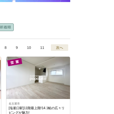
8
9
10
11
次へ
名古屋市
[塩釜口駅]11階最上階!14.1帖の広々リ
ビングが魅力!