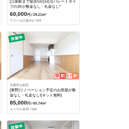
[江坂駅まで徒歩5分]3点セパレートタイ
プの1Kが敷金なし・礼金なし*
60,000
円 / 29.21m²
アスール江坂3rd / 404
京都市山科区
[東野]リノベーション予定のお部屋が敷
金なし・礼金なし![ネット無料]
85,000
円 / 65.74m²
エーデル音羽 / 508