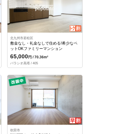
北九州市若松区
敷金なし・礼金なしで住める!希少なペ
ットOKファミリーマンション
65,000
円 / 70.36m²
パラシオ高塔 / 405
吹田市