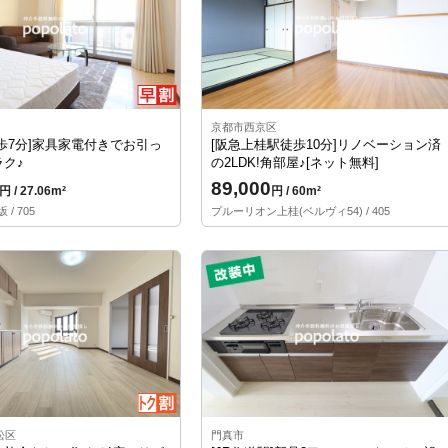
京都市西京区
歩7分]家具家電付きでお引っ
[阪急上桂駅徒歩10分]リノベーション済
ク♪
の2LDK!角部屋♪[ネット無料]
89,000
円 / 27.06m²
円 / 60m²
/ 705
プルーリオン上桂(ベルヴィ54) / 405
松区
門真市