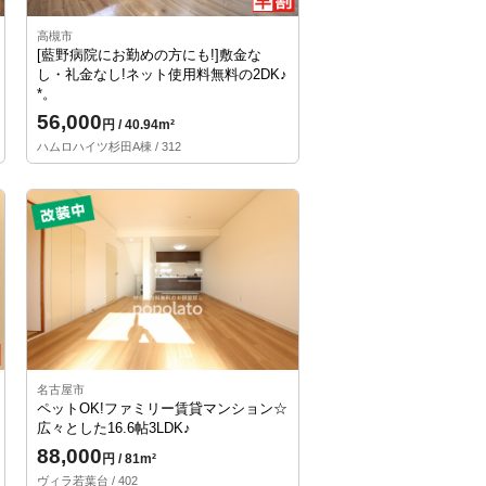
高槻市
[藍野病院にお勤めの方にも!]敷金な
し・礼金なし!ネット使用料無料の2DK♪
*。
56,000
円 / 40.94m²
ハムロハイツ杉田A棟 / 312
名古屋市
ペットOK!ファミリー賃貸マンション☆
広々とした16.6帖3LDK♪
88,000
円 / 81m²
ヴィラ若葉台 / 402