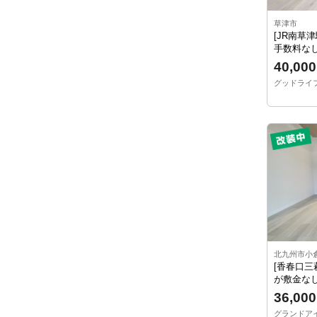
草津市
[JR南草
手数料なし
40,000
グッドライフ南
北九州市小
[香春口三
が敷金なし
36,000
グランドアイ小