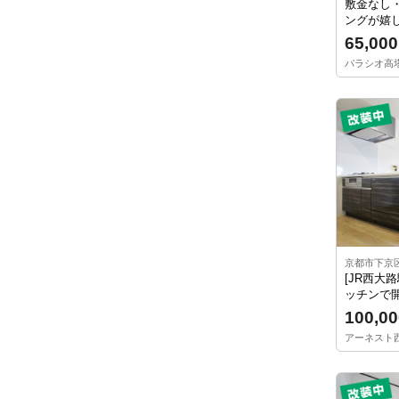
敷金なし
ングが嬉し
65,000
パラシオ高塔 
京都市下京
[JR西大
ッチンで開
100,00
アーネスト西大