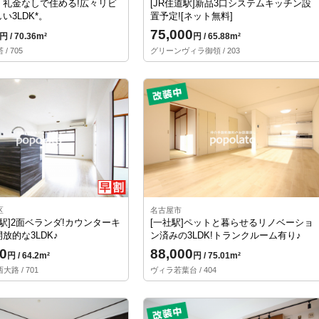
・礼金なしで住める!広々リビ
[JR住道駅]新品3口システムキッチン設
い3LDK*。
置予定![ネット無料]
75,000
円 / 70.36m²
円 / 65.88m²
/ 705
グリーンヴィラ御領 / 203
区
名古屋市
路駅]2面ベランダ!カウンターキ
[一社駅]ペットと暮らせるリノベーショ
放的な3LDK♪
ン済みの3LDK!トランクルーム有り♪
0
88,000
円 / 64.2m²
円 / 75.01m²
路 / 701
ヴィラ若葉台 / 404