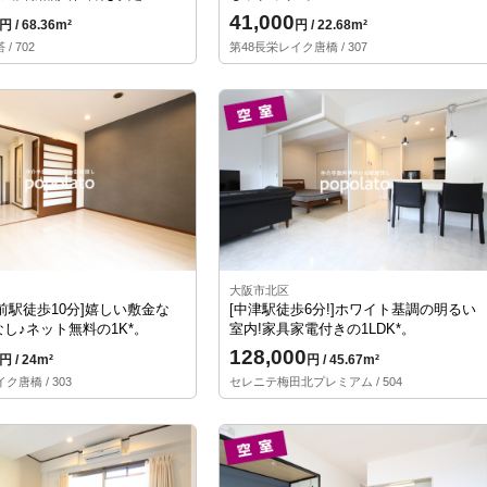
41,000
円 / 68.36m²
円 / 22.68m²
/ 702
第48長栄レイク唐橋 / 307
大阪市北区
前駅徒歩10分]嬉しい敷金な
[中津駅徒歩6分!]ホワイト基調の明るい
し♪ネット無料の1K*。
室内!家具家電付きの1LDK*。
128,000
円 / 24m²
円 / 45.67m²
ク唐橋 / 303
セレニテ梅田北プレミアム / 504