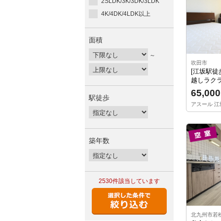
2SLDK/3K/3DK/3LDK
4K/4DK/4LDK以上
面積
～
吹田市
[江坂駅徒
越しラクラ
65,000
駅徒歩
アスール 江坂 
築年数
2530件
該当しています
北九州市若