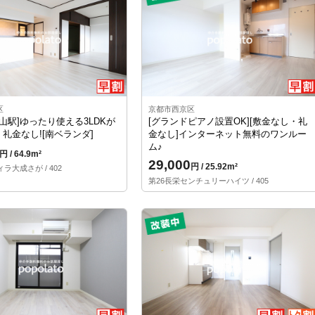
区
京都市西京区
嵐山駅]ゆったり使える3LDKが
[グランドピアノ設置OK][敷金なし・礼
礼金なし![南ベランダ]
金なし]インターネット無料のワンルー
ム♪
円 / 64.9m²
29,000
円 / 25.92m²
ラ大成さが / 402
第26長栄センチュリーハイツ / 405