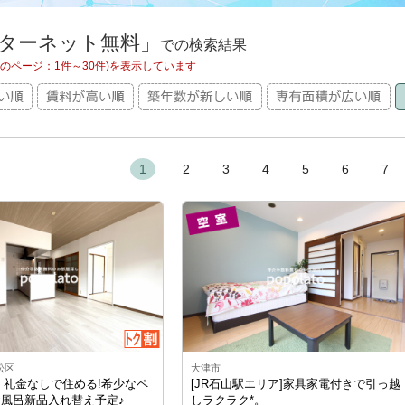
ターネット無料」
での検索結果
現在のページ：1件～30件)を表示しています
1
2
3
4
5
6
7
松区
大津市
・礼金なしで住める!希少なペ
[JR石山駅エリア]家具家電付きで引っ越
お風呂新品入れ替え予定♪
しラクラク*。