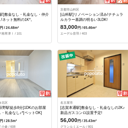
京都市山科区
津駅]敷金なし・礼金なし・仲介
[山科駅]リノベーション済み!ナチュラ
!ネット無料の1K*。
ルカラー基調の明るい3LDK!
83,000
円 / 24.48m²
円 / 65.46m²
草津Ⅰ / 101
エーデル音羽 / 403
倉北区
名古屋市
萩野駅徒歩8分]1DKのお部屋
[志賀本通駅]敷金なし・礼金なしの2K♪
・礼金なし♪*[ペットOK]
新品ガスコンロ設置予定!
56,000
円 / 28.5m²
円 / 35.43m²
倉 / 608
グランルミエール / 801