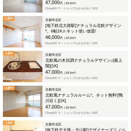
47,000
円（18.6m²）
Choei63 マ・シャンブルかもがわ /
303
入居中
京都市北区
[地下鉄北大路駅]ナチュラル北欧デザイン
*。6帖1K♬ネット使い放題!
46,000
円（18.6m²）
Choei63 マ・シャンブルかもがわ /
305
入居中
京都市北区
北欧風の木目調ナチュラルデザイン♪[最上
階][1K]
47,000
円（18.6m²）
Choei63 マ・シャンブルかもがわ /
401
入居中
京都市北区
北欧風ナチュラルルーム*。ネット無料![鴨
川近く][1K]
47,000
円（18.6m²）
Choei63 マ・シャンブルかもがわ /
405
入居中
京都市北区
[地下鉄北大路・北山駅]デザイナーズリノベ