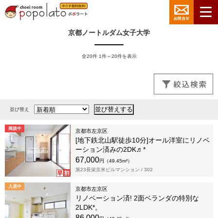
京都ノートルダム女子大学
全20件 1件～20件を表示
並び替え
商談中
京都市左京区
[地下鉄北山駅徒歩10分]オール洋室にリノベ
ーション済みの2DK♬*
67,000
円（49.45m²）
第23長栄京米ビルマンション /
302
入居中
京都市左京区
リノベーション済! 2面ベランダの特別な
2LDK*。
86,000