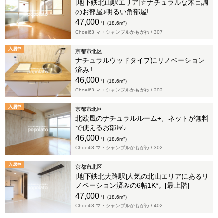
[地下鉄北山駅エリア]☆ナチュラルな木目調
のお部屋♪明るい角部屋!
47,000
円（18.6m²）
Choei63 マ・シャンブルかもがわ /
307
入居中
京都市北区
ナチュラルウッドタイプにリノベーション
済み !
46,000
円（18.6m²）
Choei63 マ・シャンブルかもがわ /
202
入居中
京都市北区
北欧風のナチュラルルーム+。ネットが無料
で使えるお部屋♪
46,000
円（18.6m²）
Choei63 マ・シャンブルかもがわ /
302
入居中
京都市北区
[地下鉄北大路駅]人気の北山エリアにあるリ
ノベーション済みの6帖1K*。[最上階]
47,000
円（18.6m²）
Choei63 マ・シャンブルかもがわ /
402