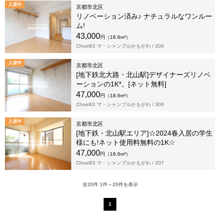
入居中
京都市北区
リノベーション済み♪ ナチュラルなワンルー
ム!
43,000
円（18.6m²）
Choei63 マ・シャンブルかもがわ /
206
入居中
京都市北区
[地下鉄北大路・北山駅]デザイナーズリノベ
ーションの1K*。[ネット無料]
47,000
円（18.6m²）
Choei63 マ・シャンブルかもがわ /
306
入居中
京都市北区
[地下鉄・北山駅エリア]☆2024春入居の学生
様にも!ネット使用料無料の1K☆
47,000
円（18.6m²）
Choei63 マ・シャンブルかもがわ /
207
全20件 1件～20件を表示
1