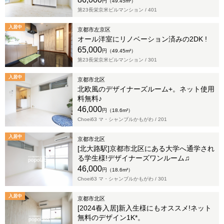
円（49.45m²）
第23長栄京米ビルマンション /
401
入居中
京都市左京区
オール洋室にリノベーション済みの2DK !
65,000
円（49.45m²）
第23長栄京米ビルマンション /
301
入居中
京都市北区
北欧風のデザイナーズルーム+。ネット使用
料無料♪
46,000
円（18.6m²）
Choei63 マ・シャンブルかもがわ /
201
入居中
京都市北区
[北大路駅]京都市北区にある大学へ通学され
る学生様!デザイナーズワンルーム♫
46,000
円（18.6m²）
Choei63 マ・シャンブルかもがわ /
301
入居中
京都市北区
[2024春入居]新入生様にもオススメ!ネット
無料のデザイン1K*。