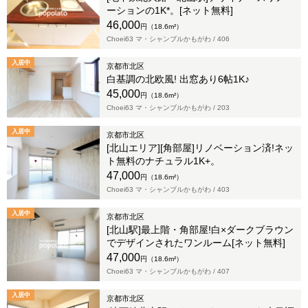
ーションの1K*。[ネット無料]
46,000
円（18.6m²）
Choei63 マ・シャンブルかもがわ /
406
入居中
京都市北区
白基調の北欧風! 出窓あり6帖1K♪
45,000
円（18.6m²）
Choei63 マ・シャンブルかもがわ /
203
入居中
京都市北区
[北山エリア][角部屋]リノベーション済!ネッ
ト無料のナチュラル1K+。
47,000
円（18.6m²）
Choei63 マ・シャンブルかもがわ /
403
入居中
京都市北区
[北山駅]最上階・角部屋!白×ダークブラウン
でデザインされたワンルーム[ネット無料]
47,000
円（18.6m²）
Choei63 マ・シャンブルかもがわ /
407
入居中
京都市北区