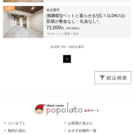
入居中
名古屋市
[鶴舞駅][ペットと暮らせる!]広々1LDKのお
部屋が敷金なし・礼金なし*。
72,000
円（40.09m²）
マルティーノ新栄 /
902
全18件 1件～18件を表示
1
コンセプト
お部屋の見かた
契約の流れ
おすすめ物件一覧