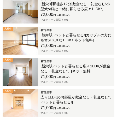
[新栄町駅徒歩12分]敷金なし・礼金なし!小
型犬or猫と一緒に暮らせる広々1LDK*。
72,000
円（40.09m²）
マルティーノ新栄 /
401
入居中
名古屋市
[鶴舞駅][ペットと暮らせる!]カップルの方に
もオススメな1LDK♪[ネット無料]
71,000
円（40.09m²）
マルティーノ新栄 /
402
入居中
名古屋市
[新栄駅]ペットと暮らせる広々1LDKが敷金
なし・礼金なし*。[ネット無料]
71,000
円（40.09m²）
マルティーノ新栄 /
203
入居中
名古屋市
広々1LDKのお部屋が敷金なし・礼金なし*。
[ペットと暮らせる!]
71,000
円（40.09m²）
マルティーノ新栄 /
602