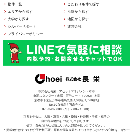
物件一覧
こだわり条件で探す
エリアから探す
沿線から探す
大学から探す
地図から探す
シルバーサポート
運営会社
プライバシーポリシー
株式会社長栄 アセットマネジメント本部
東証スタンダード市場（証券コード：2993）上場
京都市下京区万寿寺通烏丸西入御供石町369番地
No.60京都烏丸万寿寺ビル
075-343-3008（平日9:00～18:00）
京都を中心に、大阪・滋賀・兵庫・愛知・神奈川・千葉・福岡の
自社所有物件をご紹介しております。
ぜひ、自分だけのお気に入りのお部屋を見つけてください。
＊掲載物件はすべて仲介手数料不要。写真や間取り図だけでは伝わらない“住み心地”を、ぜひ一