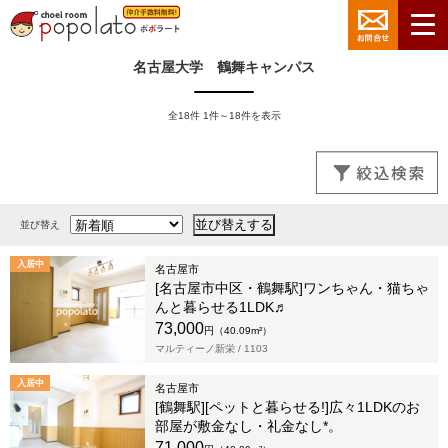
名古屋大学 鶴舞キャンパス
全18件 1件～18件を表示
並び替え
入居中
名古屋市
[名古屋市中区・鶴舞駅]ワンちゃん・猫ちゃ
んと暮らせる1LDK♬
73,000
円（40.09m²）
マルティーノ新栄 /
1103
入居中
名古屋市
[鶴舞駅][ペットと暮らせる!]広々1LDKのお
部屋が敷金なし・礼金なし*。
71,000