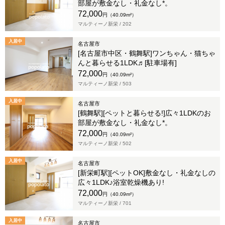
部屋が敷金なし・礼金なし*。
72,000
円（40.09m²）
マルティーノ新栄 /
202
入居中
名古屋市
[名古屋市中区・鶴舞駅]ワンちゃん・猫ちゃ
んと暮らせる1LDK♬[駐車場有]
72,000
円（40.09m²）
マルティーノ新栄 /
503
入居中
名古屋市
[鶴舞駅][ペットと暮らせる!]広々1LDKのお
部屋が敷金なし・礼金なし*。
72,000
円（40.09m²）
マルティーノ新栄 /
502
入居中
名古屋市
[新栄町駅][ペットOK]敷金なし・礼金なしの
広々1LDK♪浴室乾燥機あり!
72,000
円（40.09m²）
マルティーノ新栄 /
701
入居中
名古屋市