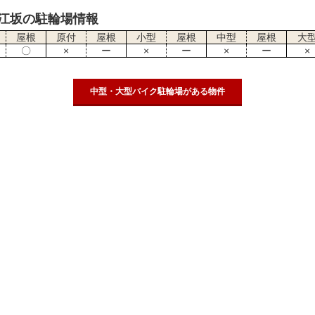
江坂の駐輪場情報
屋根
原付
屋根
小型
屋根
中型
屋根
大
〇
×
ー
×
ー
×
ー
×
中型・大型バイク駐輪場がある物件