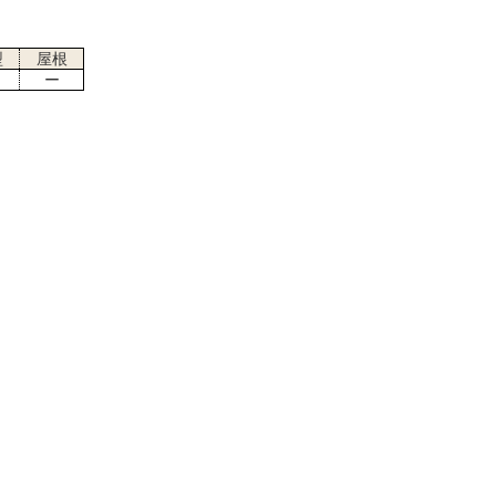
型
屋根
ー