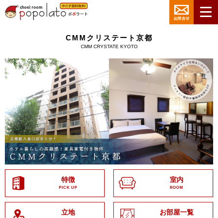
CMMクリステート京都
CMM CRYSTATE KYOTO
特徴
室内
PICK UP
ROOM
立地
お部屋一覧