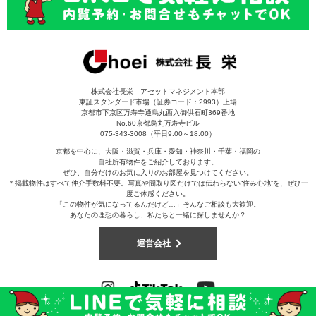
株式会社長栄 アセットマネジメント本部
東証スタンダード市場（証券コード：2993）上場
京都市下京区万寿寺通烏丸西入御供石町369番地
No.60京都烏丸万寿寺ビル
075-343-3008（平日9:00～18:00）
京都を中心に、大阪・滋賀・兵庫・愛知・神奈川・千葉・福岡の
自社所有物件をご紹介しております。
ぜひ、自分だけのお気に入りのお部屋を見つけてください。
＊掲載物件はすべて仲介手数料不要。写真や間取り図だけでは伝わらない“住み心地”を、ぜひ一
度ご体感ください。
「この物件が気になってるんだけど…」そんなご相談も大歓迎。
あなたの理想の暮らし、私たちと一緒に探しませんか？
運営会社