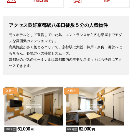
LOCATION
LIST
アクセス良好京都駅八条口徒歩５分の人気物件
元々ホテルとして運営していた為、エントランスから各お部屋までモダ
ンな雰囲気のマンションです。
商業施設が多く集まるエリアで、京都駅は大阪・神戸・奈良・滋賀へは
もちろん、各地方への移動もスムーズ。
京都駅のバスのターミナルは京都市内の主要なスポットにも快適にアク
セスできます。
61,000
62,000
201号室
202号室
円
円