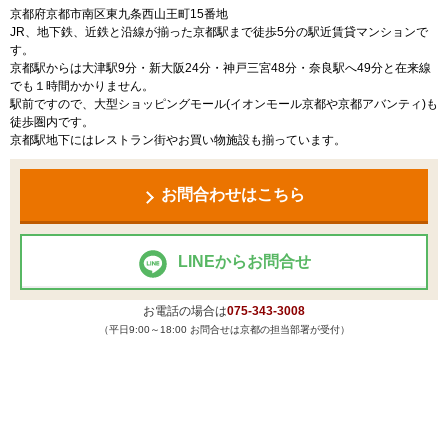
京都府京都市南区東九条西山王町15番地
JR、地下鉄、近鉄と沿線が揃った京都駅まで徒歩5分の駅近賃貸マンションで
す。
京都駅からは大津駅9分・新大阪24分・神戸三宮48分・奈良駅へ49分と在来線
でも１時間かかりません。
駅前ですので、大型ショッピングモール(イオンモール京都や京都アバンティ)も
徒歩圏内です。
京都駅地下にはレストラン街やお買い物施設も揃っています。
お問合わせはこちら
LINEからお問合せ
お電話の場合は
075-343-3008
（平日9:00～18:00 お問合せは京都の担当部署が受付）