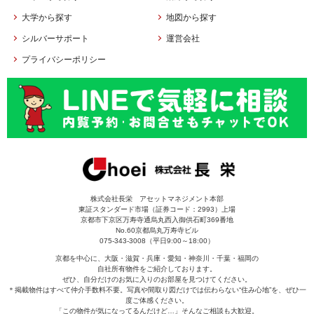
大学から探す
地図から探す
シルバーサポート
運営会社
プライバシーポリシー
株式会社長栄 アセットマネジメント本部
東証スタンダード市場（証券コード：2993）上場
京都市下京区万寿寺通烏丸西入御供石町369番地
No.60京都烏丸万寿寺ビル
075-343-3008（平日9:00～18:00）
京都を中心に、大阪・滋賀・兵庫・愛知・神奈川・千葉・福岡の
自社所有物件をご紹介しております。
ぜひ、自分だけのお気に入りのお部屋を見つけてください。
＊掲載物件はすべて仲介手数料不要。写真や間取り図だけでは伝わらない“住み心地”を、ぜひ一
度ご体感ください。
「この物件が気になってるんだけど…」そんなご相談も大歓迎。