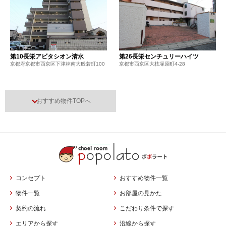
第10長栄アビタシオン清水
第26長栄センチュリーハイツ
京都府京都市西京区下津林南大般若町100
京都市西京区大枝塚原町4-28
おすすめ物件TOPへ
コンセプト
おすすめ物件一覧
物件一覧
お部屋の見かた
契約の流れ
こだわり条件で探す
エリアから探す
沿線から探す