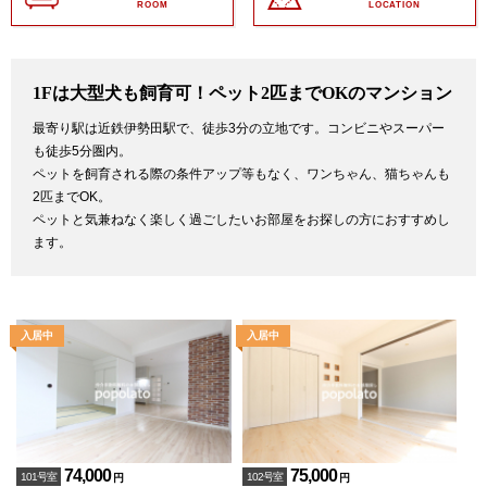
ROOM
LOCATION
1Fは大型犬も飼育可！ペット2匹までOKのマンション
最寄り駅は近鉄伊勢田駅で、徒歩3分の立地です。コンビニやスーパー
も徒歩5分圏内。
ペットを飼育される際の条件アップ等もなく、ワンちゃん、猫ちゃんも
2匹までOK。
ペットと気兼ねなく楽しく過ごしたいお部屋をお探しの方におすすめし
ます。
74,000
75,000
101号室
102号室
円
円