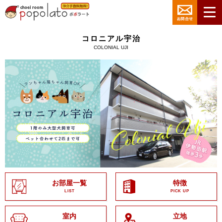
コロニアル宇治
COLONIAL UJI
お部屋一覧
特徴
LIST
PICK UP
室内
立地