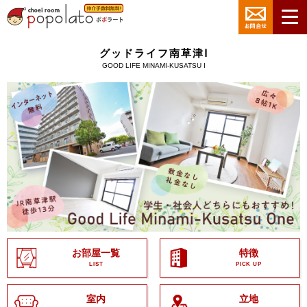
グッドライフ南草津Ⅰ
GOOD LIFE MINAMI-KUSATSU I
お部屋一覧
特徴
LIST
PICK UP
室内
立地