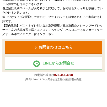
ール洋室のお部屋がございます。
各居室に収納スペースがある希少な間取りで、お荷物もスッキリと収納してい
ただけると思います。
振り分けタイプの間取りですので、プライバシーを確保されたいご家庭にも好
評です。
【室内設備】バス・トイレ別／温水洗浄便座／独立洗面台／シャンプードレッ
サー／室内洗濯機置き場／エアコン／ベランダ・バルコニーあり／カードキー
／オール洋室／モニター付インターホン
お問合わせはこちら
LINEからお問合せ
お電話の場合は
075-343-3008
（平日9:00～18:00 お問合せは京都の担当部署が受付）