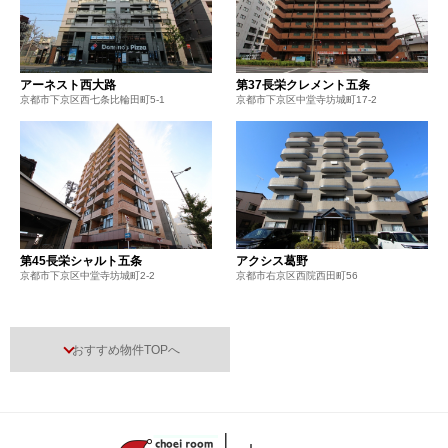
アーネスト西大路
第37長栄クレメント五条
京都市下京区西七条比輪田町5-1
京都市下京区中堂寺坊城町17-2
第45長栄シャルト五条
アクシス葛野
京都市下京区中堂寺坊城町2-2
京都市右京区西院西田町56
おすすめ物件TOPへ