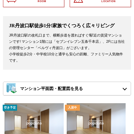
ROOM
LOCATION
JR丹波口駅徒歩1分!家族でくつろく広々リビング
JR丹波口駅の改札口まで、横断歩道を渡ればすぐ!駅近の賃貸マンショ
ンです! マンション1階には「セブンイレブン五条千本店」、2Fには当社
の管理センター「ベルヴィ丹波口」がございます。
小学校徒歩2分・中学校10分と通学も安心の距離、ファミリー人気物件
です。
マンション平面図・配置図を見る
※ピンチアウトで画面を拡大してご確認ください。