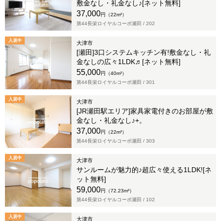
敷金なし・礼金なし♪[ネット無料]
37,000
円（22m²）
第44長栄ロイヤルコーポ瀬田 /
202
入居中
大津市
[瀬田]3口システムキッチン有!敷金なし・礼
金なしの広々1LDK♬[ネット無料]
55,000
円（40m²）
第44長栄ロイヤルコーポ瀬田 /
301
入居中
大津市
[JR瀬田駅エリア]家具家電付きのお部屋が敷
金なし・礼金なし♪+。
37,000
円（22m²）
第44長栄ロイヤルコーポ瀬田 /
303
入居中
大津市
サンルームが魅力的♪超広々使える1LDK![ネ
ット無料]
59,000
円（72.23m²）
第44長栄ロイヤルコーポ瀬田 /
102
入居中
大津市