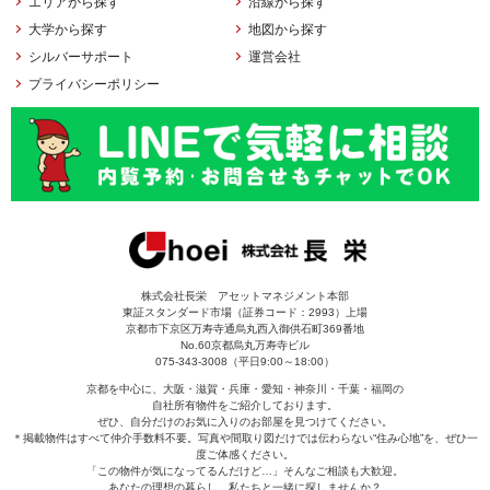
エリアから探す
沿線から探す
大学から探す
地図から探す
シルバーサポート
運営会社
プライバシーポリシー
株式会社長栄 アセットマネジメント本部
東証スタンダード市場（証券コード：2993）上場
京都市下京区万寿寺通烏丸西入御供石町369番地
No.60京都烏丸万寿寺ビル
075-343-3008（平日9:00～18:00）
京都を中心に、大阪・滋賀・兵庫・愛知・神奈川・千葉・福岡の
自社所有物件をご紹介しております。
ぜひ、自分だけのお気に入りのお部屋を見つけてください。
＊掲載物件はすべて仲介手数料不要。写真や間取り図だけでは伝わらない“住み心地”を、ぜひ一
度ご体感ください。
「この物件が気になってるんだけど…」そんなご相談も大歓迎。
あなたの理想の暮らし、私たちと一緒に探しませんか？