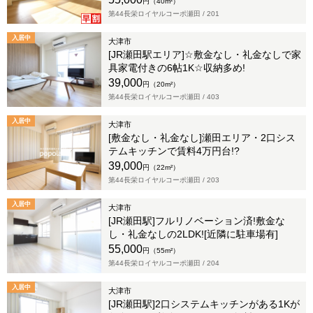
円（40m²）
第44長栄ロイヤルコーポ瀬田 /
201
入居中
大津市
[JR瀬田駅エリア]☆敷金なし・礼金なしで家
具家電付きの6帖1K☆収納多め!
39,000
円（20m²）
第44長栄ロイヤルコーポ瀬田 /
403
入居中
大津市
[敷金なし・礼金なし]瀬田エリア・2口シス
テムキッチンで賃料4万円台!?
39,000
円（22m²）
第44長栄ロイヤルコーポ瀬田 /
203
入居中
大津市
[JR瀬田駅]フルリノベーション済!敷金な
し・礼金なしの2LDK![近隣に駐車場有]
55,000
円（55m²）
第44長栄ロイヤルコーポ瀬田 /
204
入居中
大津市
[JR瀬田駅]2口システムキッチンがある1Kが