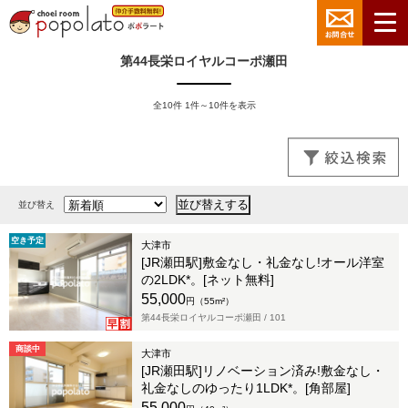
第44長栄ロイヤルコーポ瀬田
全10件 1件～10件を表示
並び替え
空き予定
大津市
[JR瀬田駅]敷金なし・礼金なし!オール洋室
の2LDK*。[ネット無料]
55,000
円（55m²）
第44長栄ロイヤルコーポ瀬田 /
101
商談中
大津市
[JR瀬田駅]リノベーション済み!敷金なし・
礼金なしのゆったり1LDK*。[角部屋]
55,000