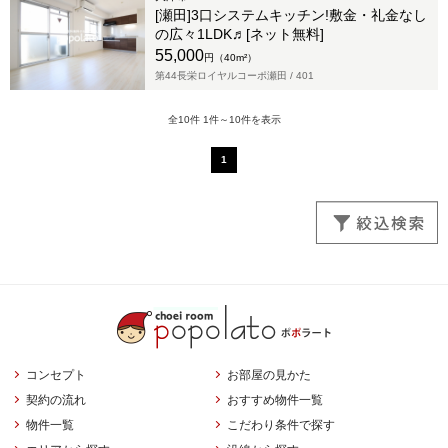
[瀬田]3口システムキッチン!敷金・礼金なし
の広々1LDK♬[ネット無料]
55,000
円（40m²）
第44長栄ロイヤルコーポ瀬田 /
401
全10件 1件～10件を表示
1
コンセプト
お部屋の見かた
契約の流れ
おすすめ物件一覧
物件一覧
こだわり条件で探す