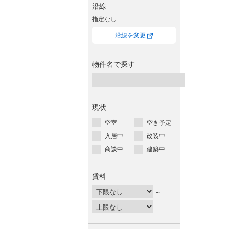
沿線
指定なし
沿線を変更
物件名で探す
現状
空室
空き予定
入居中
改装中
商談中
建築中
賃料
～