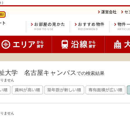
ト)
運営会社
セ
お部屋の見かた
おすすめ物件
物件
HOW TO USE
RECOMMEND
ARTICL
祉大学 名古屋キャンパス
での検索結果
有りません
有りません