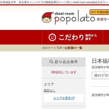
日本福祉大学 名古屋キャンパスでの検索結果(1ページ目) | choei room popolato(ポポラー
ポポラートTOP
お部屋の一覧
日本福
絞り込み条件
該当物件が
0件
該当しています
エリア
指定なし
該当物件が
エリアを変更