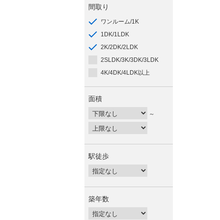
間取り
ワンルーム/1K
1DK/1LDK
2K/2DK/2LDK
2SLDK/3K/3DK/3LDK
4K/4DK/4LDK以上
面積
～
駅徒歩
築年数