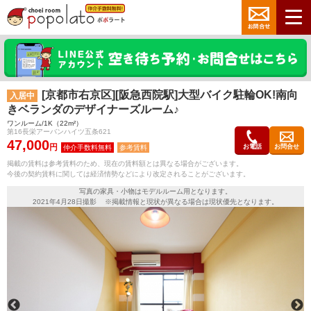
[京都市右京区][阪急西院駅]大型バイク駐輪OK!南向
入居中
きベランダのデザイナーズルーム♪
ワンルーム/1K（22m²）
第16長栄アーバンハイツ五条621
47,000
円
お電話
お問合せ
参考賃料
掲載の賃料は参考賃料のため、現在の賃料額とは異なる場合がございます。
今後の契約賃料に関しては経済情勢などにより改定されることがございます。
写真の家具・小物はモデルルーム用となります。
2021年4月28日撮影 ※掲載情報と現状が異なる場合は現状優先となります。