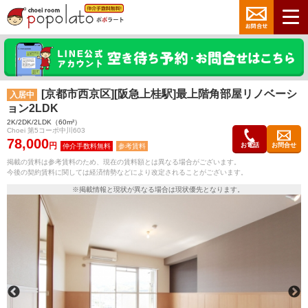
[京都市西京区][阪急上桂駅]最上階角部屋リノベーシ
入居中
ョン2LDK
2K/2DK/2LDK（60m²）
Choei 第5コーポ中川603
78,000
円
お電話
お問合せ
参考賃料
掲載の賃料は参考賃料のため、現在の賃料額とは異なる場合がございます。
今後の契約賃料に関しては経済情勢などにより改定されることがございます。
※掲載情報と現状が異なる場合は現状優先となります。