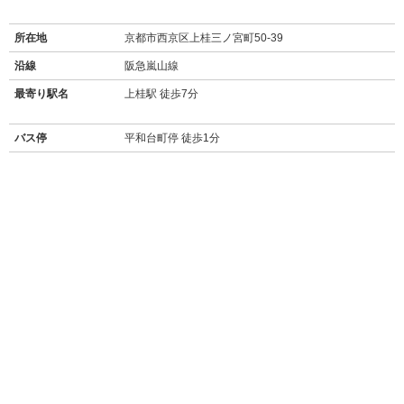
所在地
京都市西京区上桂三ノ宮町50-39
沿線
阪急嵐山線
最寄り駅名
上桂駅 徒歩7分
バス停
平和台町停 徒歩1分
周辺施設
【買い物】
・
セブンイレブン京都上桂前田町店
(300m/徒歩4分)
・
ファミリーマート西京山田店
(450m/徒歩6分)
・
フレスコ桂店
(スーパー/500m/徒歩6分)
・
グルメシティ上桂店
(スーパー/550m/徒歩7分)
・
スギ薬局上桂山田口店
(800m/徒歩10分)
【飲食店】
・
にぎり長次郎上桂店
(80m/徒歩1分)
→
食べログ★3.05
大きめのネタが嬉しいお寿司屋さん。駐車場有。
・
マクドナルド五条桂店
(250m/徒歩3分)
→
食べログ★3.01
24時間営業が助かるハンバーガー店。広い駐車場、ドラ
イブスルーあり。
・
らーめん まぜそばコムギノキラメキ<小麦>
(400m/徒歩5分)
→
食べログ★3.50
京都で大人気、台湾まぜそばや鶏白湯のラーメン店。自