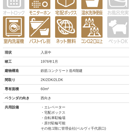
現状
入居中
竣工
1976年1月
建物構造
鉄筋コンクリート造/6階建
間取り
2K/2DK/2LDK
専有面積
60m²
ベランダの向き
西向き
共用設備
エレベーター
宅配ボックス
自転車駐輪場
原付駐輪可能
その他:1階に管理会社(ベルヴィ千代原口)