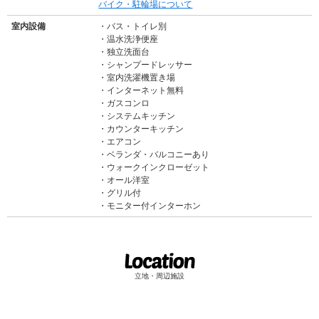
バイク・駐輪場について
室内設備
バス・トイレ別
温水洗浄便座
独立洗面台
シャンプードレッサー
室内洗濯機置き場
インターネット無料
ガスコンロ
システムキッチン
カウンターキッチン
エアコン
ベランダ・バルコニーあり
ウォークインクローゼット
オール洋室
グリル付
モニター付インターホン
立地・周辺施設