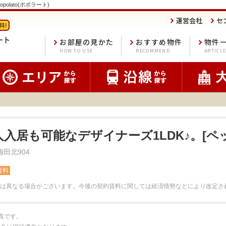
polato(ポポラート)
運営会社
セ
お部屋の見かた
おすすめ物件
物件
HOW TO USE
RECOMMEND
ARTICL
人入居も可能なデザイナーズ1LDK♪。[ペッ
田北904
賃料
は異なる場合がございます。
今後の契約賃料に関しては経済情勢などにより改定さ
真です。