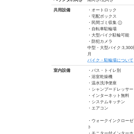
共用設備
オートロック
宅配ボックス
民間ゴミ収集
ⓘ
自転車駐輪場
大型バイク駐輪可能
防犯カメラ
中型・大型バイク:3,300円
月
バイク・駐輪場について
室内設備
バス・トイレ別
浴室乾燥機
温水洗浄便座
シャンプードレッサー
インターネット無料
システムキッチン
エアコン
ウォークインクローゼ
ト
モニター付インターホ