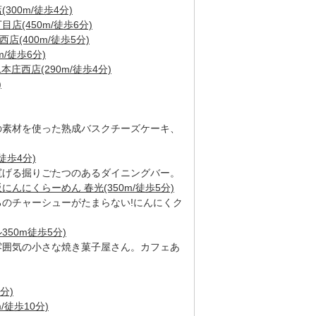
00m/徒歩4分)
(450m/徒歩6分)
店(400m/徒歩5分)
/徒歩6分)
L本庄西店(290m/徒歩4分)
)
の素材を使った熟成バスクチーズケーキ、
徒歩4分)
寛げる掘りごたつのあるダイニングバー。
にんにくらーめん 春光(350m/徒歩5分)
ろのチャーシューがたまらない!にんにくク
ル350m徒歩5分)
雰囲気の小さな焼き菓子屋さん。カフェあ
分)
/徒歩10分)