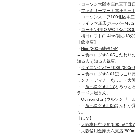
・
ローソン大阪本庄東三丁目店(3
・
ファミリーマート本庄西三丁目店
・
ローソンストア100北区本庄西
・
ライフ本庄店(スーパー/450m
・
コーナンPRO WORK&TOO
・
梅田ロフト(1.4km/徒歩18分
【飲食店】
・
Nico(300m徒歩4分)
→→
食べログ★3.05
こだわり
知る人ぞ知る人気店。
・
ダイニングバー4038 (300m
→→
食べログ★3.01
ほっこり
ランチ・ディナーあり。・
大阪
→→
食べログ★3.17
とろっと
ラーメン屋さん。
・
Ourson d'or (ウルソンドー
→→
食べログ★3.05
ほんわか
り。
【ほか】
・
大阪本庄郵便局(500m/徒歩7
・
大阪信用金庫天六支店(800m