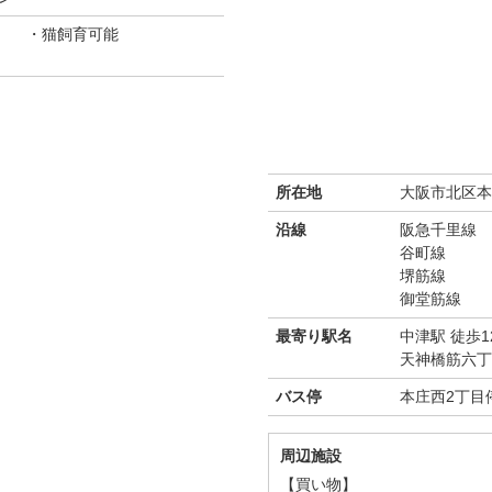
猫飼育可能
所在地
大阪市北区本庄
沿線
阪急千里線
谷町線
堺筋線
御堂筋線
最寄り駅名
中津駅 徒歩1
天神橋筋六丁
バス停
本庄西2丁目
周辺施設
【買い物】