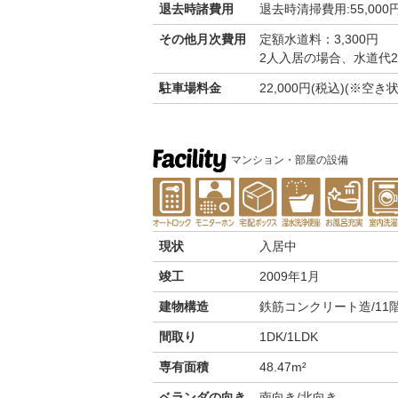
退去時諸費用
退去時清掃費用:55,000
その他月次費用
定額水道料：3,300円
2人入居の場合、水道代2,
駐車場料金
22,000円(税込)(※
マンション・部屋の設備
現状
入居中
竣工
2009年1月
建物構造
鉄筋コンクリート造/11
間取り
1DK/1LDK
専有面積
48.47m²
ベランダの向き
南向き/北向き