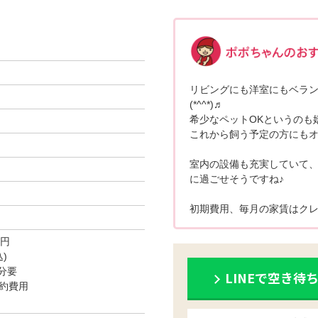
リビングにも洋室にもベラン
(*^^*)♬
希少なペットOKというのも
これから飼う予定の方にも
室内の設備も充実していて
に過ごせそうですね♪
初期費用、毎月の家賃はクレ
0円
)
分要
LINEで空き待
約費用