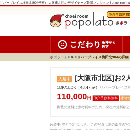
リバープレイス梅田北(904号室) | 大阪市北区のデザイナーズ賃貸マンション | choei room po
ポポラートTOP
リバープレイス梅田北904の詳細
[大阪市北区]お2
入居中
1DK/1LDK（48.47m²）
リバープレイス梅
110,000
円
参考
掲載の賃料は参考賃料のため、現在の賃料額と
改装中(空き予定)につき、この写真は別の部屋の写