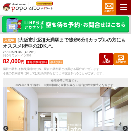
[大阪市北区][天満駅まで徒歩6分!]カップルの方にも
入居中
オススメ!街中の2DK♪*。
2K/2DK/2LDK（43.2m²）
同心サワダハイツ503
82,000
円
お電話
お問合せ
参考賃料
掲載の賃料は参考賃料のため、現在の賃料額とは異なる場合がございます。
今後の契約賃料に関しては経済情勢などにより改定されることがございます。
※清掃前の写真です。
2024年5月7日撮影 ※掲載情報と現状が異なる場合は現状優先となります。