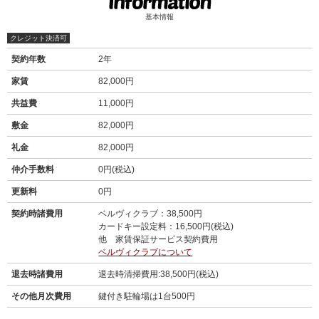
基本情報
クレジット決済可
契約年数
2年
家賃
82,000円
共益費
11,000円
敷金
82,000円
礼金
82,000円
仲介手数料
0円(税込)
更新料
0円
契約時諸費用
ベルヴィクラブ：38,500円
カードキー設定料：16,500円(税込)
他 家賃保証サービス契約費用
ベルヴィクラブについて
退去時諸費用
退去時清掃費用:38,500円(税込)
その他月次費用
鍵付き駐輪場は1台500円