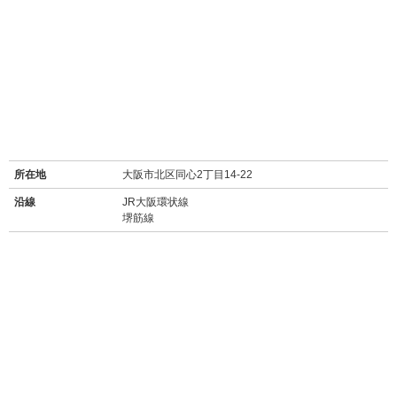
所在地
大阪市北区同心2丁目14-22
沿線
JR大阪環状線
堺筋線
最寄り駅名
天満駅 徒歩6分
桜ノ宮駅 徒歩7分
扇町駅 徒歩8分
バス停
源八橋停 徒歩1分
周辺施設
【買い物】
・
ファミリーマート 同心町店(同マンション1F)
・
セブンイレブン 大阪同心2丁目店(90m/徒歩1分)