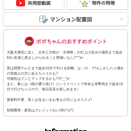
ポポちゃんコメ
大阪天満宮に近く、日本三大祭の「天神祭」の打上げ花火の場所まで徒歩
8分♪友達に羨ましがられること間違いなし(*^^)v
実は関西テレビまで徒歩10分で行ける距離…な・の・で!もしかしたら憧れ
の芸能人の方に会えちゃうかも?
可能性はグンとアップするかも??(^_^)/~
また、春には《桜の通り抜け》というイベントで有名な造幣局まで徒歩10
分で行けちゃうので、毎日花見が楽しめます♪
更新料不要、長くお住まいをお考えの方にもオススメ!
初期費用・家賃はクレジット払いOK(*'ω'*)