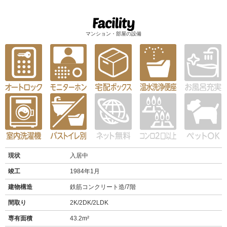
マンション・部屋の設備
現状
入居中
竣工
1984年1月
建物構造
鉄筋コンクリート造/7階
間取り
2K/2DK/2LDK
専有面積
43.2m²