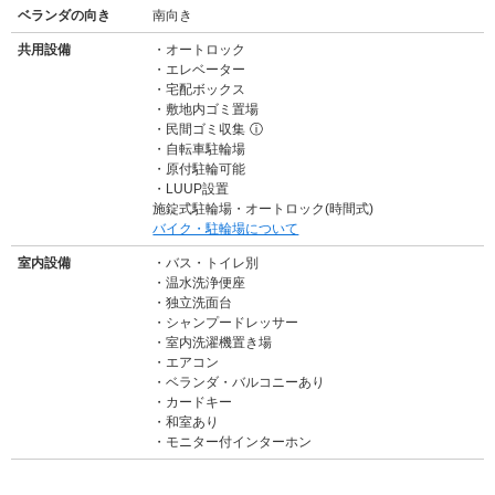
ベランダの向き
南向き
共用設備
オートロック
エレベーター
宅配ボックス
敷地内ゴミ置場
民間ゴミ収集
ⓘ
自転車駐輪場
原付駐輪可能
LUUP設置
施錠式駐輪場・オートロック(時間式)
バイク・駐輪場について
室内設備
バス・トイレ別
温水洗浄便座
独立洗面台
シャンプードレッサー
室内洗濯機置き場
エアコン
ベランダ・バルコニーあり
カードキー
和室あり
モニター付インターホン