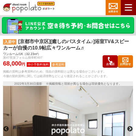
[京都市中京区][癒しのバスタイム♪]浴室TV&スピー
入居中
カーが自慢の10.9帖広々ワンルーム♬
ワンルーム/1K（32.23m²）
第47長栄フォルム御幸町407
68,000
円
お電話
お問合せ
参考賃料
掲載の賃料は参考賃料のため、現在の賃料額とは異なる場合がございます。
今後の契約賃料に関しては経済情勢などにより改定されることがございます。
2022年3月30日撮影 ※掲載情報と現状が異なる場合は現状優先となります。