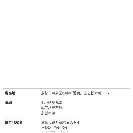
所在地
京都市中京区御幸町通夷川上る松本町583-1
沿線
地下鉄烏丸線
地下鉄東西線
京阪本線
最寄り駅名
京都市役所前駅 徒歩6分
三条駅 徒歩13分