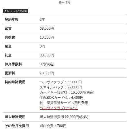
基本情報
クレジット決済可
契約年数
2年
家賃
68,000円
共益費
10,000円
敷金
0円
礼金
80,000円
仲介手数料
0円(税込)
更新料
73,000円
契約時諸費用
ベルヴィクラブ：33,000円
スマイルパック：22,000円
カードキー設定料：16,500円(税込)
宅配BOXカード代：4,400円
他 家賃保証サービス契約費用
ベルヴィクラブについて
退去時諸費用
退去時清掃費用:22,000円(税込)
その他月次費用
町内会費：700円