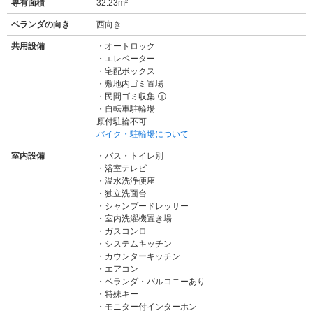
専有面積
32.23m²
ベランダの向き
西向き
共用設備
オートロック
エレベーター
宅配ボックス
敷地内ゴミ置場
民間ゴミ収集
ⓘ
自転車駐輪場
原付駐輪不可
バイク・駐輪場について
室内設備
バス・トイレ別
浴室テレビ
温水洗浄便座
独立洗面台
シャンプードレッサー
室内洗濯機置き場
ガスコンロ
システムキッチン
カウンターキッチン
エアコン
ベランダ・バルコニーあり
特殊キー
モニター付インターホン