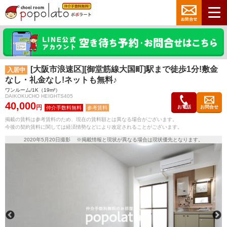
[大阪市浪速区][御堂筋線大国町]駅まで徒歩1分!敷金
入居中
なし・礼金なし!ネットも無料♪
ワンルーム/1K（19m²）
DAIKOKUCHO HEIGHTS405
40,000
円
お電話
お問合せ
参考賃料
掲載の賃料は参考賃料のため、現在の賃料額とは異なる場合がございます。
今後の契約賃料に関しては経済情勢などにより改定されることがございます。
2020年5月20日撮影 ※掲載情報と現状が異なる場合は現状優先となります。