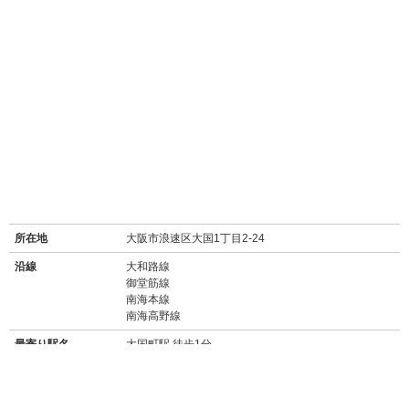
所在地
大阪市浪速区大国1丁目2-24
沿線
大和路線
御堂筋線
南海本線
南海高野線
最寄り駅名
大国町駅 徒歩1分
新今宮駅 徒歩12分
バス停
大阪市営バス 地下鉄大国町停 徒歩2分