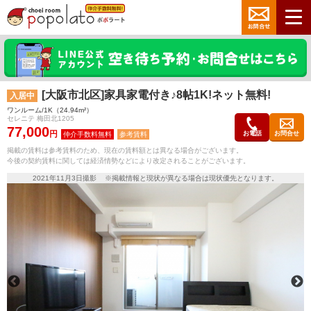
[大阪市北区]家具家電付き♪8帖1K!ネット無料!
入居中
ワンルーム/1K（24.94m²）
セレニテ 梅田北1205
77,000
円
お電話
お問合せ
参考賃料
掲載の賃料は参考賃料のため、現在の賃料額とは異なる場合がございます。
今後の契約賃料に関しては経済情勢などにより改定されることがございます。
2021年11月3日撮影 ※掲載情報と現状が異なる場合は現状優先となります。