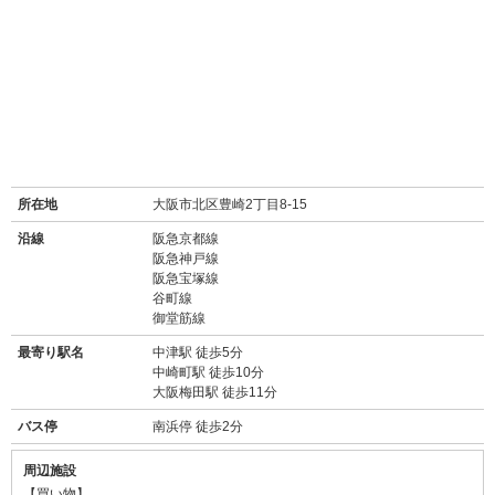
所在地
大阪市北区豊崎2丁目8-15
沿線
阪急京都線
阪急神戸線
阪急宝塚線
谷町線
御堂筋線
最寄り駅名
中津駅 徒歩5分
中崎町駅 徒歩10分
大阪梅田駅 徒歩11分
バス停
南浜停 徒歩2分
周辺施設
【買い物】