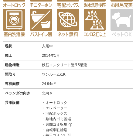
現状
入居中
竣工
2014年1月
建物構造
鉄筋コンクリート造/15階建
間取り
ワンルーム/1K
専有面積
24.94m²
ベランダの向き
北向き
共用設備
オートロック
エレベーター
宅配ボックス
敷地内ゴミ置場
民間ゴミ収集
ⓘ
自転車駐輪場
毎日ゴミだし可