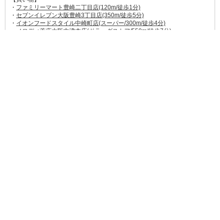
・
ファミリーマート豊崎二丁目店(120m/徒歩1分)
・
セブンイレブン大阪豊崎3丁目店(350m/徒歩5分)
・
イオンフードスタイル中崎町店(スーパー/300m/徒歩4分)
・
メロディ薬店大阪中津本店(ドラッグストア/550m/徒歩7分)
・
梅田ロフト(400m/徒歩6分)
・
NU茶屋町(ショッピングモール/650m/徒歩8分)
・
梅田EST(ショッピングモール/750m/徒歩10分)
・
HEP FIVE(ショッピングモール/900m/徒歩12分)
・
阪急三番街(ショッピングモール/750m/徒歩10分)
【飲食店】
・
常夜燈 豊崎本家(12m徒歩1分)
→→
食べログ★3.64
某有名グルメ漫画でも紹介されたおでん屋さん。出汁
のきいた深い味わい。
・
バーンスキタイ(110m徒歩1分)
→→
食べログ★3.20
現地感漂う本格的なタイ料理店。サラダなどのおかわ
り自由メニューあり。
・
マウントスギ(92m徒歩1分)
→→
食べログ★3.07
オシャレな立ち飲み屋さん。写真映えするメニューた
ち。
・
麦と麺助(130m徒歩2分)
→→
食べログ★3.76
ミシュランガイドにも掲載されている、行列のできる
人気ラーメン店。
・
らーめん 弥七(160m徒歩2分)
→→
食べログ★3.78
整理券が配られる人気ラーメン店。鶏白湯にもちもち
麺にファン多し。
・
豊崎飯店(260m徒歩3分)
→→
食べログ★3.06
昔ながらの下町の中華料理店。定食メニューが豊富。