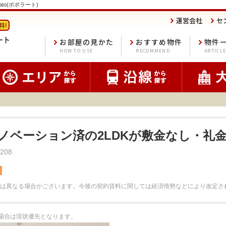
ato(ポポラート)
運営会社
セ
お部屋の見かた
おすすめ物件
物件
HOW TO USE
RECOMMEND
ARTICL
リノベーション済の2LDKが敷金なし・礼金
08
料
は異なる場合がございます。
今後の契約賃料に関しては経済情勢などにより改定さ
る場合は現状優先となります。