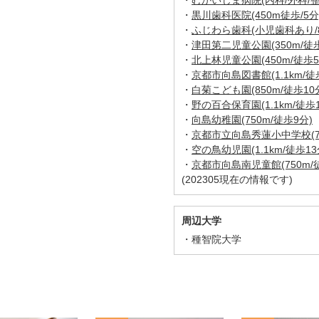
・
むかいじま病院(内科/外科/整
・
黒川歯科医院(450m徒歩/5分
・
ふじわら歯科(小児歯科あり/8
・
津田第二児童公園(350m/徒歩
・
北上林児童公園(450m/徒歩5
・
京都市向島図書館(1.1km/徒
・
白菊こども園(850m/徒歩10
・
野の百合保育園(1.1km/徒歩1
・
向島幼稚園(750m/徒歩9分)
・
京都市立向島秀蓮小中学校(75
・
空の鳥幼児園(1.1km/徒歩13
・
京都市向島南児童館(750m/
(202305現在の情報です)
周辺大学
種智院大学