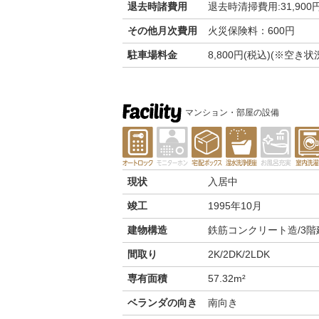
退去時諸費用
退去時清掃費用:31,900
その他月次費用
火災保険料：600円
駐車場料金
8,800円(税込)(※空
マンション・部屋の設備
現状
入居中
竣工
1995年10月
建物構造
鉄筋コンクリート造/3階
間取り
2K/2DK/2LDK
専有面積
57.32m²
ベランダの向き
南向き