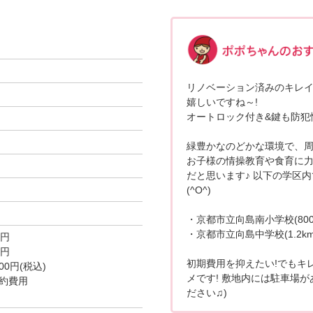
リノベーション済みのキレ
嬉しいですね～!
オートロック付き&鍵も防犯
緑豊かなのどかな環境で、
お子様の情操教育や食育に
だと思います♪ 以下の学区
(^O^)
・京都市立向島南小学校(800
・京都市立向島中学校(1.2km
0円
0円
初期費用を抑えたい!でもキ
0円(税込)
メです! 敷地内には駐車場
約費用
ださい♫)