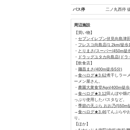
バス停
二ノ丸西停 
周辺施設
【買い物】
・
セブンイレブン伏見向島津田街店
・
フレスコ向島店(1.2km/徒歩1
・
とりまさ(スーパー/450m徒歩
・
ドラッグユタカ向島店(ドラッグ
【飲食店】
・
麺昌まさ(400m徒歩5分)
→
食べログ★3.62
煮干しラー
ーメン屋さん。
・
農園大衆食堂Agri(400m徒歩
→
食べログ★3.12
田んぼや畑
っぷり使用したパスタなど。
・
季節の天ぷら おお乃(550m
→
食べログ★3.46
てんぷらや
り。
【ほか】