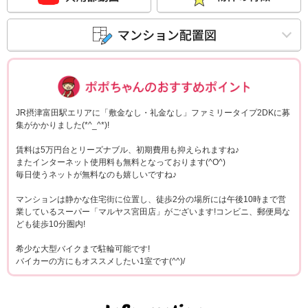
ポポちゃんコメ
JR摂津富田駅エリアに「敷金なし・礼金なし」ファミリータイプ2DKに募
集がかかりました(*^_^*)!
賃料は5万円台とリーズナブル、初期費用も抑えられますね♪
またインターネット使用料も無料となっております(^O^)
毎日使うネットが無料なのも嬉しいですね♪
マンションは静かな住宅街に位置し、徒歩2分の場所には午後10時まで営
業しているスーパー「マルヤス宮田店」がございます!コンビニ、郵便局な
ども徒歩10分圏内!
希少な大型バイクまで駐輪可能です!
バイカーの方にもオススメしたい1室です(^^)/