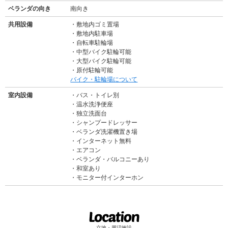
ベランダの向き
南向き
共用設備
敷地内ゴミ置場
敷地内駐車場
自転車駐輪場
中型バイク駐輪可能
大型バイク駐輪可能
原付駐輪可能
バイク・駐輪場について
室内設備
バス・トイレ別
温水洗浄便座
独立洗面台
シャンプードレッサー
ベランダ洗濯機置き場
インターネット無料
エアコン
ベランダ・バルコニーあり
和室あり
モニター付インターホン
立地・周辺施設