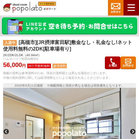
[高槻市][JR摂津富田駅]敷金なし・礼金なし!ネット
入居中
使用料無料の2DK[駐車場有り]
2K/2DK/2LDK（40.94m²）
ハムロハイツ杉田A棟301
56,000
円
お電話
お問合せ
参考賃料
掲載の賃料は参考賃料のため、現在の賃料額とは異なる場合がございます。
今後の契約賃料に関しては経済情勢などにより改定されることがございます。
2020年6月11日撮影 ※掲載情報と現状が異なる場合は現状優先となります。