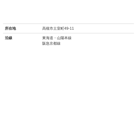
所在地
高槻市土室町49-11
沿線
東海道・山陽本線
阪急京都線
最寄り駅名
摂津富田駅 徒歩20分
富田駅 徒歩23分
周辺施設
【買い物】
・
セブンイレブン高槻土室町店(350m徒歩5分)
・
ファミリーマートアイノピア店(450m徒歩6分)
・
マルヤス宮田店(スーパー/190m徒歩2分)
・
エディオン高槻宮田店(750m徒歩9分)
・
MEGAドンキホーテ茨木店(1.4km徒歩18分)
【飲食店】
・Boulangerie BooGari(ブーランジェリー ブーガリ)(160m徒歩2分)
→→
食べログ★3.08
こだわりの小さなパン屋さん。昔ながらの雰囲気で、
お手頃価格。
・
フーコバーナ(400m徒歩6分)
→→
食べログ★3.16
洋食レストラン。大学の学食だが、ご近所のマダムも
御用達。