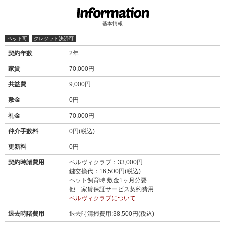
基本情報
ペット可
クレジット決済可
契約年数
2年
家賃
70,000円
共益費
9,000円
敷金
0円
礼金
70,000円
仲介手数料
0円(税込)
更新料
0円
契約時諸費用
ベルヴィクラブ：33,000円
鍵交換代：16,500円(税込)
ペット飼育時:敷金1ヶ月分要
他 家賃保証サービス契約費用
ベルヴィクラブについて
退去時諸費用
退去時清掃費用:38,500円(税込)