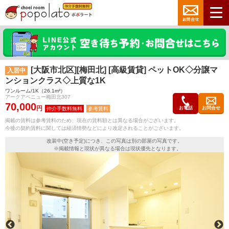
[大阪市北区][梅田北] [高級賃貸] ペットOK◇分譲マ
入居中
ンションクラス◇上質な1K
ワンルーム/1K（26.1m²）
アークアベニュー梅田北307
70,000
円
お電話
お問合せ
参考賃料
掲載の賃料は参考賃料のため、現在の賃料額とは異なる場合がございます。
今後の契約賃料に関しては経済情勢などにより改定されることがございます。
改装中(空き予定)につき、この写真は別の部屋の写真です。
※掲載情報と現状が異なる場合は現状優先となります。