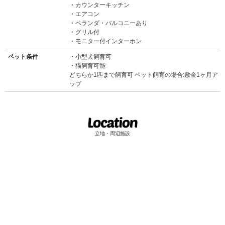
カウンターキッチン
エアコン
ベランダ・バルコニーあり
グリル付
モニター付インターホン
ペット条件
小型犬飼育可
猫飼育可能
どちらか1匹まで飼育可 ペット飼育の場合:敷金1ヶ月ア
ップ
立地・周辺施設