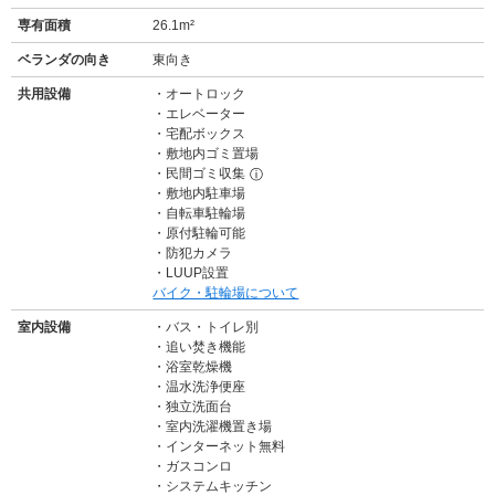
専有面積
26.1m²
ベランダの向き
東向き
共用設備
オートロック
エレベーター
宅配ボックス
敷地内ゴミ置場
民間ゴミ収集
ⓘ
敷地内駐車場
自転車駐輪場
原付駐輪可能
防犯カメラ
LUUP設置
バイク・駐輪場について
室内設備
バス・トイレ別
追い焚き機能
浴室乾燥機
温水洗浄便座
独立洗面台
室内洗濯機置き場
インターネット無料
ガスコンロ
システムキッチン