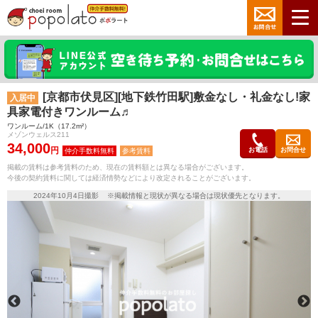
[京都市伏見区][地下鉄竹田駅]敷金なし・礼金なし!家
入居中
具家電付きワンルーム♬
ワンルーム/1K（17.2m²）
メゾンウェルス211
34,000
円
お電話
お問合せ
参考賃料
掲載の賃料は参考賃料のため、現在の賃料額とは異なる場合がございます。
今後の契約賃料に関しては経済情勢などにより改定されることがございます。
2024年10月4日撮影 ※掲載情報と現状が異なる場合は現状優先となります。