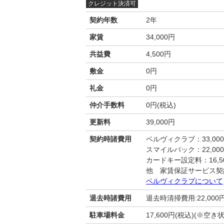
クレジット決済可
契約年数
2年
家賃
34,000円
共益費
4,500円
敷金
0円
礼金
0円
仲介手数料
0円(税込)
更新料
39,000円
契約時諸費用
ベルヴィクラブ：33,00
スマイルパック：22,00
カードキー設定料：16,50
他 家賃保証サービス契
ベルヴィクラブについて
退去時諸費用
退去時清掃費用:22,000
駐車場料金
17,600円(税込)(※