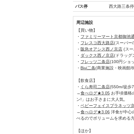
バス停
西大路三条停
周辺施設
【買い物】
・
ファミリーマート京都御池
・
フレスコ西大路店
(スーパー/
・
阪急オアシス西ノ京店
(スー
・
ダックス西ノ京店
(ドラッグス
・
フレッツ二条店
(100円ショッ
・
Bivi二条
(商業施設・映画館/80
【飲食店】
・
くら寿司二条店
(550m/徒歩
→
食べログ★3.05
お手頃価格
ン!」はお子さまに大人気。
・
ベビーフェイスプラネッツ
→
食べログ★3.06
洋食が中心
べるのでボリュームを求める
【ほか】