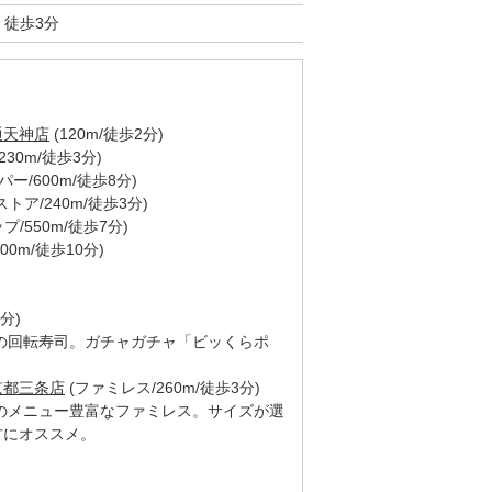
 徒歩3分
通天神店
(120m/徒歩2分)
230m/徒歩3分)
パー/600m/徒歩8分)
トア/240m/徒歩3分)
プ/550m/徒歩7分)
0m/徒歩10分)
7分)
の回転寿司。ガチャガチャ「ビッくらポ
京都三条店
(ファミレス/260m/徒歩3分)
のメニュー豊富なファミレス。サイズが選
方にオススメ。