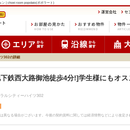
ei room popolato(ポポラート)
運営会社
セ
お部屋の見かた
おすすめ物件
物件
HOW TO USE
RECOMMEND
ARTICL
ツ302の詳細
地下鉄西大路御池徒歩4分!]学生様にもオ
ラルシティーハイツ302
料
は異なる場合がございます。
今後の契約賃料に関しては経済情勢などにより改定さ