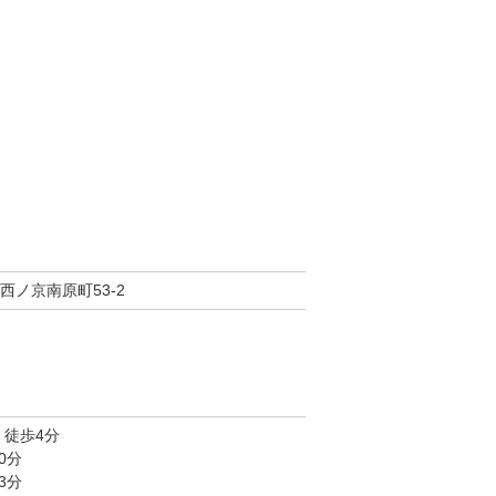
西ノ京南原町53-2
 徒歩4分
0分
3分