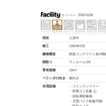
マンション・部屋の設備
現状
入居中
竣工
1983年3月
建物構造
鉄筋コンクリート造/4階
間取り
ワンルーム/1K
専有面積
18m²
ベランダの向き
南向き
共用設備
コインランドリー
民間ゴミ収集
ⓘ
自転車駐輪場
大型バイク駐輪可能
防犯カメラ