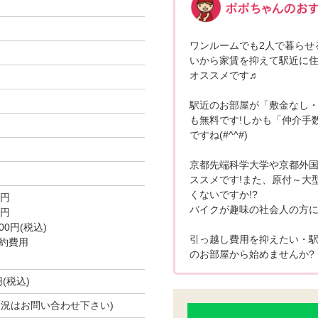
ワンルームでも2人で暮らせる新
いから家賃を抑えて駅近に
オススメです♬
駅近のお部屋が「敷金なし・
も無料です!しかも「仲介手
ですね(#^^#)
京都先端科学大学や京都外
ススメです!また、原付～大
くないですか!?
0円
バイクが趣味の社会人の方
0円
0円(税込)
引っ越し費用を抑えたい・
約費用
のお部屋から始めませんか?
円(税込)
空き状況はお問い合わせ下さい)