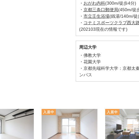
・
おがわ内科
(300m/徒歩4分)
・
京都三条口郵便局
(450m/徒
・
市立壬生浴場
(銭湯/140m/徒
・
コナミスポーツクラブ西大
(202103現在の情報です)
周辺大学
佛教大学
花園大学
京都先端科学大学：京都太
ンパス