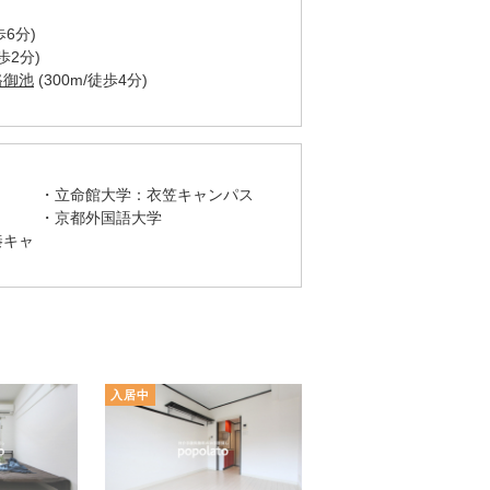
歩6分)
歩2分)
路御池
(300m/徒歩4分)
立命館大学：衣笠キャンパス
京都外国語大学
秦キャ