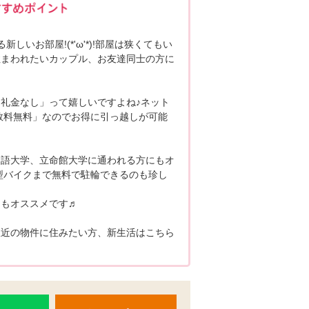
しいお部屋!(*'ω'*)!部屋は狭くてもい
住まわれたいカップル、お友達同士の方に
礼金なし」って嬉しいですよね♪ネット
数料無料」なのでお得に引っ越しが可能
国語大学、立命館大学に通われる方にもオ
型バイクまで無料で駐輪できるのも珍し
にもオススメです♬
駅近の物件に住みたい方、新生活はこちら