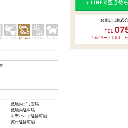
LINEで空き待
お電話は
株式
07
TEL.
「ポポラートを見ました
建
敷地内ゴミ置場
敷地内駐車場
中型バイク駐輪可能
原付駐輪可能