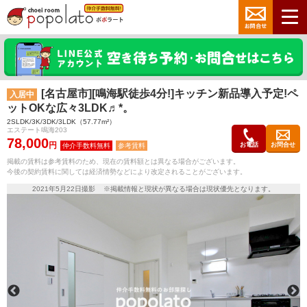
[名古屋市][鳴海駅徒歩4分!]キッチン新品導入予定!ペ
入居中
ットOKな広々3LDK♬*。
2SLDK/3K/3DK/3LDK（57.77m²）
エステート鳴海203
78,000
円
お電話
お問合せ
参考賃料
掲載の賃料は参考賃料のため、現在の賃料額とは異なる場合がございます。
今後の契約賃料に関しては経済情勢などにより改定されることがございます。
2021年5月22日撮影 ※掲載情報と現状が異なる場合は現状優先となります。