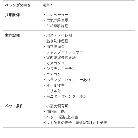
ベランダの向き
南向き
共用設備
エレベーター
敷地内駐車場
自転車駐輪場
室内設備
バス・トイレ別
温水洗浄便座
独立洗面台
シャンプードレッサー
室内洗濯機置き場
ガスコンロ
システムキッチン
エアコン
ベランダ・バルコニーあり
オール洋室
グリル付
モニター付インターホン
ペット条件
小型犬飼育可
猫飼育可能
ペット2匹以上可能
ペット飼育の場合、敷金家賃1か月分要