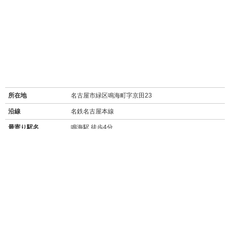
所在地
名古屋市緑区鳴海町字京田23
沿線
名鉄名古屋本線
最寄り駅名
鳴海駅 徒歩4分
周辺施設
【買い物】
・
ファミリーマート緑鳴海店
(93m/徒歩1分)
・
セブンイレブン名古屋中汐田店
(260m/徒歩3分)
・
フィールなるみ店
(スーパー/200m/徒歩3分)
・
ヤマダイverde鳴海店
(スーパー/400m/徒歩6分)
【飲食店】
・
なか卯鳴海店
(98m/徒歩1分)
→
食べログ★3.03
丼もの、うどん、定食のチェーン店。卵にこだわりあ