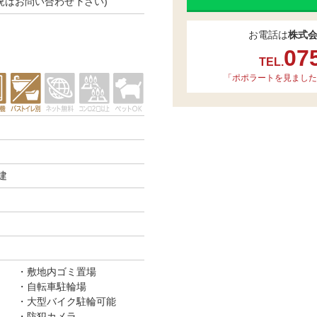
き状況はお問い合わせ下さい)
お電話は
株式
07
TEL.
「ポポラートを見ました
建
敷地内ゴミ置場
自転車駐輪場
大型バイク駐輪可能
防犯カメラ