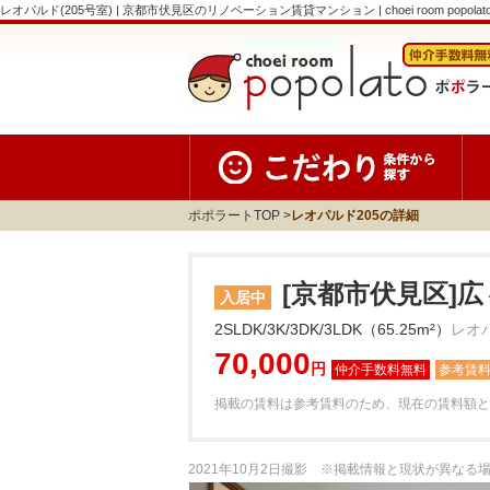
レオパルド(205号室) | 京都市伏見区のリノベーション賃貸マンション | choei room popola
ポポラートTOP
レオパルド205の詳細
[京都市伏見区]
入居中
2SLDK/3K/3DK/3LDK（65.25m²）
レオパ
70,000
円
参考賃
掲載の賃料は参考賃料のため、現在の賃料額と
2021年10月2日撮影 ※掲載情報と現状が異な