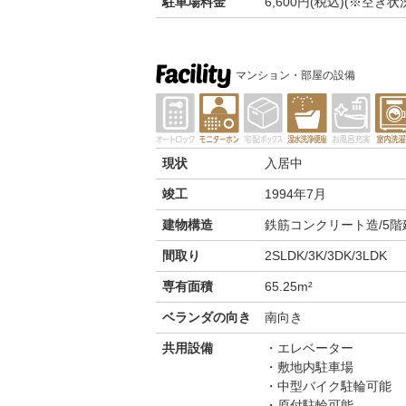
駐車場料金
6,600円(税込)(※空
マンション・部屋の設備
現状
入居中
竣工
1994年7月
建物構造
鉄筋コンクリート造/5階
間取り
2SLDK/3K/3DK/3LDK
専有面積
65.25m²
ベランダの向き
南向き
共用設備
エレベーター
敷地内駐車場
中型バイク駐輪可能
原付駐輪可能