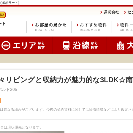
to(ポポラート)
運営会社
セ
お部屋の見かた
おすすめ物件
物件
HOW TO USE
RECOMMEND
ARTICL
広々リビングと収納力が魅力的な3LDK☆
ルド205
料
は異なる場合がございます。
今後の契約賃料に関しては経済情勢などにより改定さ
る場合は現状優先となります。