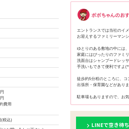
エントランスでは当社のイ
お迎えするファミリーマン
ゆとりのある敷地の中には
家庭にはぴったりのファミ
洗面台はシャンプードレッ
手洗いもできて便利ですよ(*^_
徒歩約5分程のところに、コ
出張所・保育園などがあり
0円
駐車場もありますので、お気
0円
約費用
円(税込)
LINEで空き待