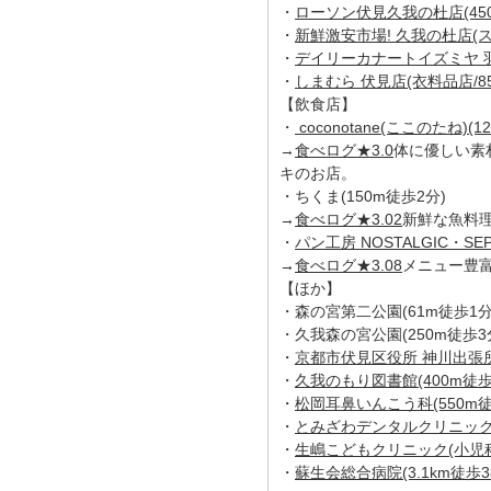
・
ローソン伏見久我の杜店(450
・
新鮮激安市場! 久我の杜店(スー
・
デイリーカナートイズミヤ 羽束
・
しまむら 伏見店(衣料品店/85
【飲食店】
・
coconotane(ここのたね)(1
→
食べログ★3.0
体に優しい素
キのお店。
・ちくま(150m徒歩2分)
→
食べログ★3.02
新鮮な魚料
・
パン工房 NOSTALGIC・SEP
→
食べログ★3.08
メニュー豊
【ほか】
・森の宮第二公園(61m徒歩1分
・久我森の宮公園(250m徒歩3
・
京都市伏見区役所 神川出張所(
・
久我のもり図書館(400m徒歩
・
松岡耳鼻いんこう科(550m徒
・
とみざわデンタルクリニック(
・
生嶋こどもクリニック(小児科
・
蘇生会総合病院(3.1km徒歩3