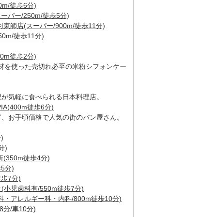
m/徒歩6分)
パー/250m/徒歩5分)
師店(スーパー/900m/徒歩11分)
0m/徒歩11分)
20m徒歩2分)
材を使った売切れ必至の米粉シフォンケー
理が気軽に食べられる日本料理店。
IA(400m徒歩6分)
富、お手頃価格で人気の街のパン屋さん。
)
分)
350m徒歩4分)
5分)
歩7分)
小児歯科有/550m徒歩7分)
・アレルギー科・内科/800m徒歩10分)
8分/車10分)