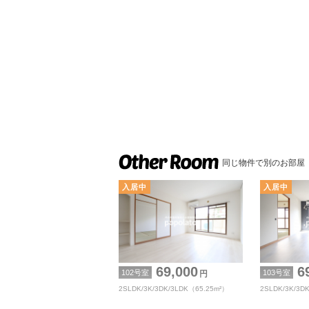
同じ物件で別のお部屋
69,000
69
102号室
103号室
円
2SLDK/3K/3DK/3LDK（65.25m²）
2SLDK/3K/3D