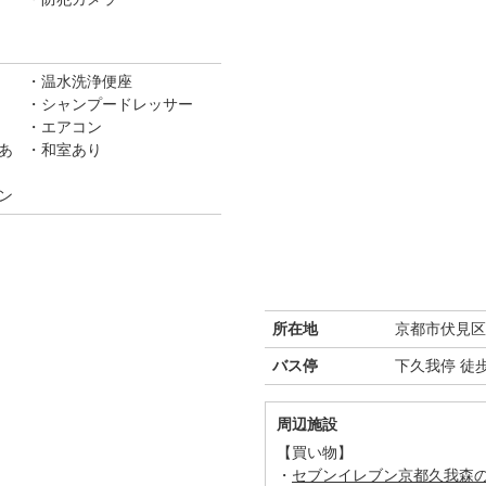
温水洗浄便座
シャンプードレッサー
エアコン
あ
和室あり
ン
所在地
京都市伏見区
バス停
下久我停 徒
周辺施設
【買い物】
・
セブンイレブン京都久我森の宮