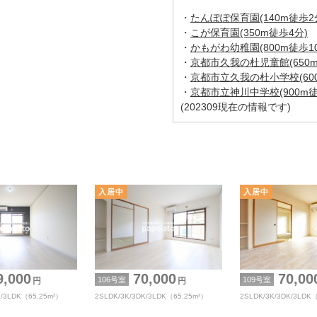
・
たんぽぽ保育園(140m徒歩2
・
こが保育園(350m徒歩4分)
・
かもがわ幼稚園(800m徒歩1
・
京都市久我の杜児童館(650m
・
京都市立久我の杜小学校(600
・
京都市立神川中学校(900m徒
(202309現在の情報です)
,000
70,000
70,00
106号室
109号室
円
円
K/3LDK（65.25m²）
2SLDK/3K/3DK/3LDK（65.25m²）
2SLDK/3K/3DK/3LDK