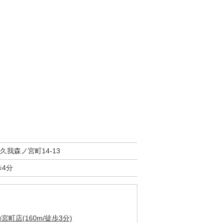
久我森ノ宮町14-13
歩4分
町店(160m/徒歩3分)