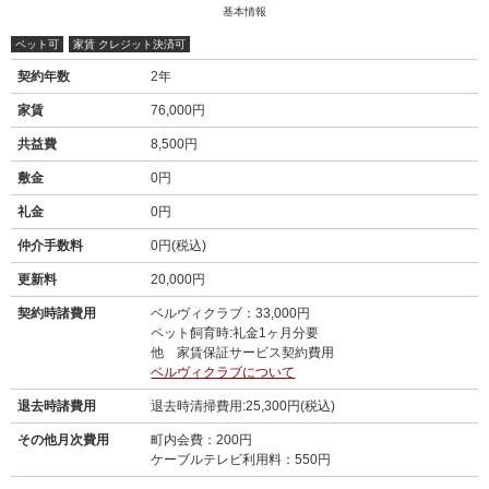
基本情報
ペット可
家賃 クレジット決済可
契約年数
2年
家賃
76,000円
共益費
8,500円
敷金
0円
礼金
0円
仲介手数料
0円(税込)
更新料
20,000円
契約時諸費用
ベルヴィクラブ：33,000円
ペット飼育時:礼金1ヶ月分要
他 家賃保証サービス契約費用
ベルヴィクラブについて
退去時諸費用
退去時清掃費用:25,300円(税込)
その他月次費用
町内会費：200円
ケーブルテレビ利用料：550円