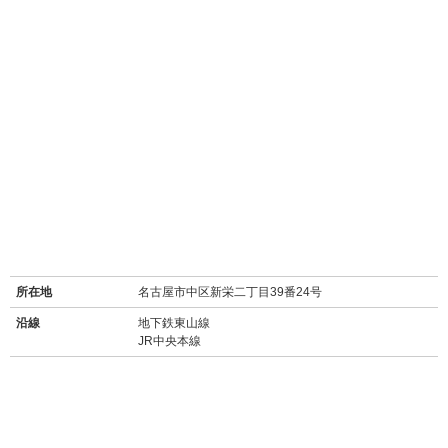
所在地
名古屋市中区新栄二丁目39番24号
沿線
地下鉄東山線
JR中央本線
最寄り駅名
新栄町駅 徒歩12分
鶴舞駅 徒歩13分
周辺施設