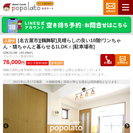
[名古屋市][鶴舞駅]見晴らしの良い10階!ワンちゃ
入居中
ん・猫ちゃんと暮らせる1LDK♬[駐車場有]
1DK/1LDK（40.09m²）
マルティーノ新栄1001
76,000
円
お電話
お問合せ
参考賃料
掲載の賃料は参考賃料のため、現在の賃料額とは異なる場合がございます。
今後の契約賃料に関しては経済情勢などにより改定されることがございます。
2021年11月17日撮影 ※掲載情報と現状が異なる場合は現状優先となります。