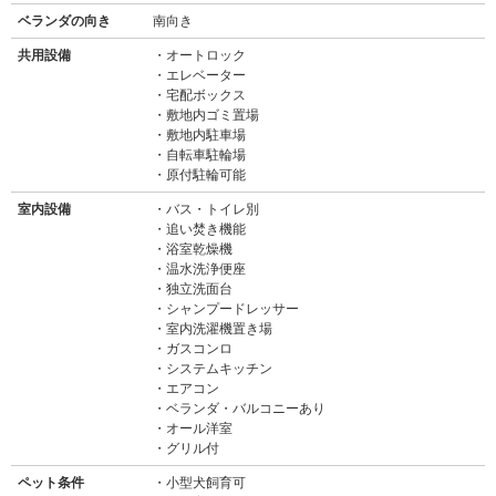
ベランダの向き
南向き
共用設備
オートロック
エレベーター
宅配ボックス
敷地内ゴミ置場
敷地内駐車場
自転車駐輪場
原付駐輪可能
室内設備
バス・トイレ別
追い焚き機能
浴室乾燥機
温水洗浄便座
独立洗面台
シャンプードレッサー
室内洗濯機置き場
ガスコンロ
システムキッチン
エアコン
ベランダ・バルコニーあり
オール洋室
グリル付
ペット条件
小型犬飼育可