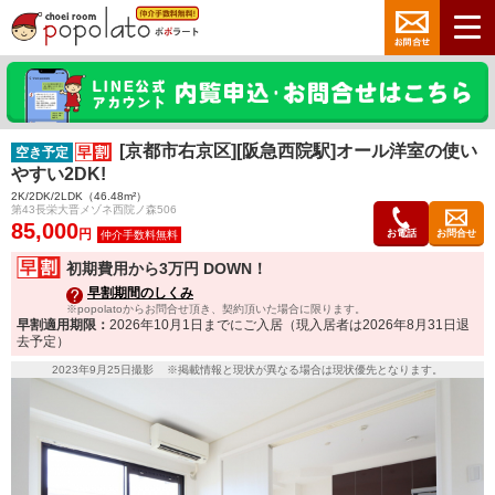
[京都市右京区][阪急西院駅]オール洋室の使い
空き予定
やすい2DK!
2K/2DK/2LDK（46.48m²）
第43長栄大晋メゾネ西院ノ森506
85,000
円
お電話
お問合せ
初期費用から3万円 DOWN！
早割期間のしくみ
※popolatoからお問合せ頂き、契約頂いた場合に限ります。
早割適用期限：
2026年10月1日までにご入居（現入居者は2026年8月31日退
去予定）
2023年9月25日撮影 ※掲載情報と現状が異なる場合は現状優先となります。