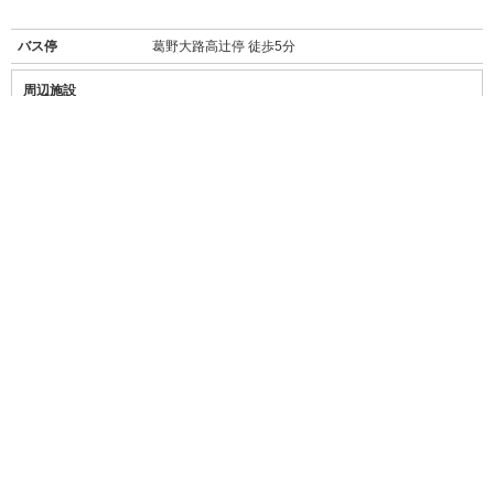
バス停
葛野大路高辻停 徒歩5分
周辺施設
【買い物】
・
ファミリーマート西院清水町店
(140m/徒歩2分)
・
セブンイレブン西院月双町店
(450m/徒歩6分)
・
業務スーパー西院店
(240m/徒歩3分)
・
万代五条西小路店
(スーパー/750m/徒歩10分)
・
ウエルシア右京西院月双町店
(ドラッグストア/140m/徒歩2分)
・
ドラッグユタカ西院安塚店
(290m/徒歩4分)
・
フレッツ西院店
(100円ショップ/550m/徒歩7分)
・
ニトリ京都西院店
(500m/徒歩6分)
・
ジョーシン京都1ばん館
(800m/徒歩10分)
・
西松屋葛野大路高辻店
(120m/徒歩2分)
・
TSUTAYA京都西院店
(850m/徒歩11分)
【いろいろ】
・
イオンモール京都五条
(ショッピングモール/550m/徒歩7分)
→無印良品、ヴィレッジヴァンガード、キャン★ドゥ、カルディ、飲食店
等
・
京都ファミリー
(ショッピングモール/850m/徒歩10分)
→ユニクロ、エディオン、ダイソー、大垣書店、飲食店等
【飲食店】
・
小川珈琲高辻葛野大路店
(400m/徒歩5分)