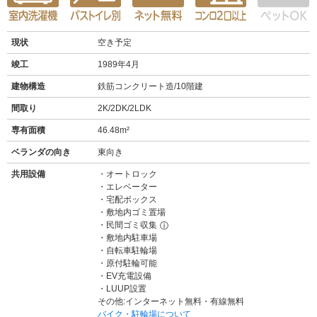
現状
空き予定
竣工
1989年4月
建物構造
鉄筋コンクリート造/10階建
間取り
2K/2DK/2LDK
専有面積
46.48m²
ベランダの向き
東向き
共用設備
オートロック
エレベーター
宅配ボックス
敷地内ゴミ置場
民間ゴミ収集
ⓘ
敷地内駐車場
自転車駐輪場
原付駐輪可能
EV充電設備
LUUP設置
その他:インターネット無料・有線無料
バイク・駐輪場について