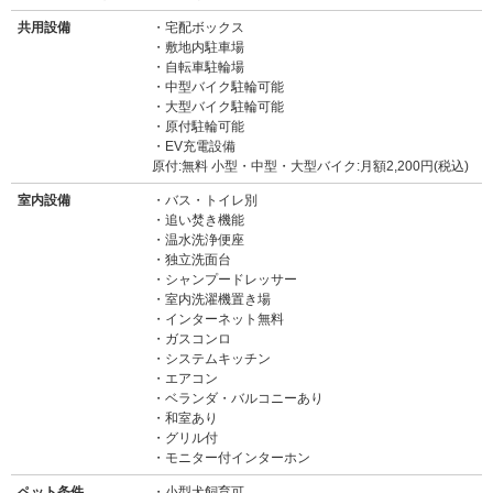
共用設備
宅配ボックス
敷地内駐車場
自転車駐輪場
中型バイク駐輪可能
大型バイク駐輪可能
原付駐輪可能
EV充電設備
原付:無料 小型・中型・大型バイク:月額2,200円(税込)
室内設備
バス・トイレ別
追い焚き機能
温水洗浄便座
独立洗面台
シャンプードレッサー
室内洗濯機置き場
インターネット無料
ガスコンロ
システムキッチン
エアコン
ベランダ・バルコニーあり
和室あり
グリル付
モニター付インターホン
ペット条件
小型犬飼育可