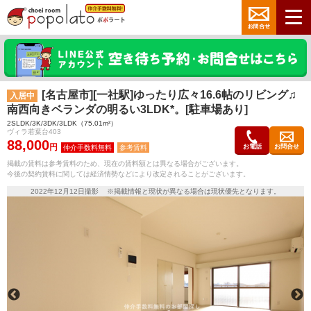
[名古屋市][一社駅]ゆったり広々16.6帖のリビング♫
入居中
南西向きベランダの明るい3LDK*。[駐車場あり]
2SLDK/3K/3DK/3LDK（75.01m²）
ヴィラ若葉台403
88,000
円
お電話
お問合せ
参考賃料
掲載の賃料は参考賃料のため、現在の賃料額とは異なる場合がございます。
今後の契約賃料に関しては経済情勢などにより改定されることがございます。
2022年12月12日撮影 ※掲載情報と現状が異なる場合は現状優先となります。