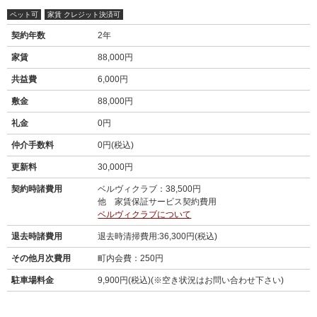
ペット可
家賃 クレジット決済可
契約年数
2年
家賃
88,000円
共益費
6,000円
敷金
88,000円
礼金
0円
仲介手数料
0円(税込)
更新料
30,000円
契約時諸費用
ベルヴィクラブ：38,500円
他 家賃保証サービス契約費用
ベルヴィクラブについて
退去時諸費用
退去時清掃費用:36,300円(税込)
その他月次費用
町内会費：250円
駐車場料金
9,900円(税込)(※空き状況はお問い合わせ下さい)