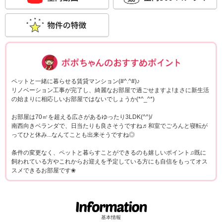
ポポちゃんコメ
ペットと一緒に暮らせる賃貸マンション(#^.^#)♪
リノベーション工事が完了し、綺麗なお部屋で過ごせますよ!まさに新生活
の始まりに相応しいお部屋ではないでしょうか(*^_^*)
お部屋は70㎡を超える広さがあるゆったり3LDK(^^)/
南西向きベランダで、日当たりも良さそうですね♬和室でごろんと寝転が
ってひと休み...なんてことも出来そうですね◎
条件の変更なく、ペットと暮らすことができるのも嬉しいポイント♫既に
飼われている方やこれからお迎えを予定している方にも自信をもってオス
スメできるお部屋です❀
基本情報