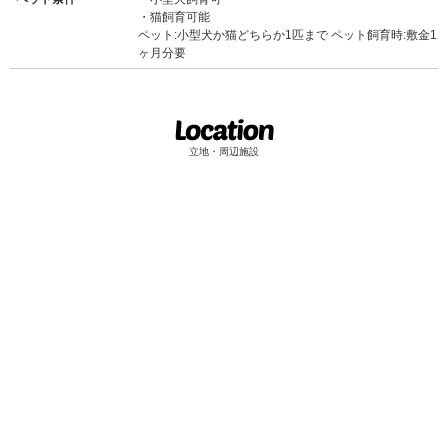
猫飼育可能
ペット:小型犬か猫どちらか1匹まで ペット飼育時:敷金1
ヶ月分要
立地・周辺施設