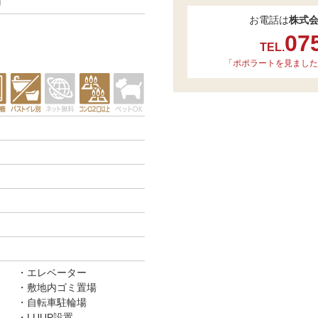
円
お電話は
株式
07
TEL.
「ポポラートを見ました
エレベーター
敷地内ゴミ置場
自転車駐輪場
LUUP設置