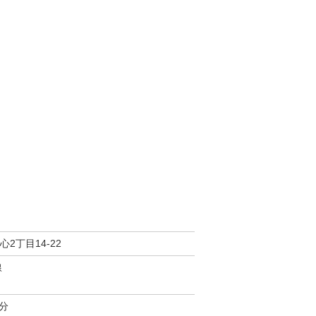
2丁目14-22
線
分