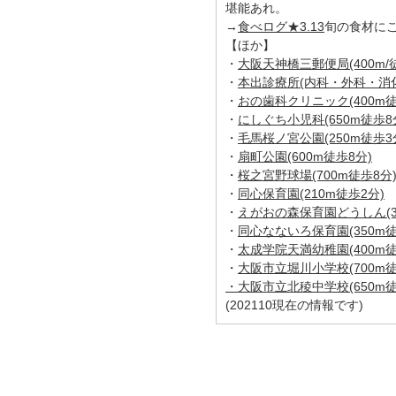
堪能あれ。
→
食べログ★3.13
旬の食材に
【ほか】
・
大阪天神橋三郵便局(400m/
・
本出診療所(内科・外科・消化器
・
おの歯科クリニック(400m徒
・
にしぐち小児科(650m徒歩8
・
毛馬桜ノ宮公園(250m徒歩3
・
扇町公園(600m徒歩8分)
・
桜之宮野球場(700m徒歩8分
・
同心保育園(210m徒歩2分)
・
えがおの森保育園どうしん(3
・
同心なないろ保育園(350m徒
・
太成学院天満幼稚園(400m徒
・
大阪市立堀川小学校(700m徒
・
大阪市立北稜中学校(650m徒
(202110現在の情報です)