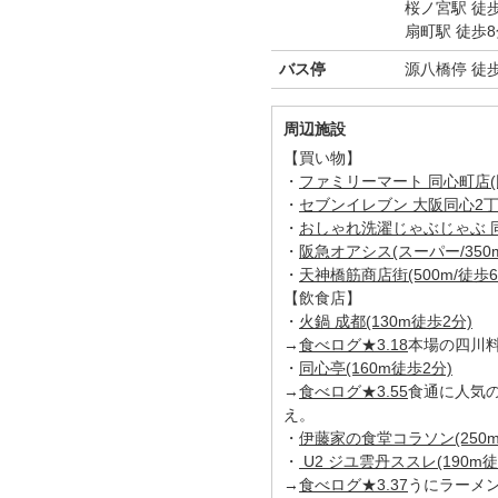
桜ノ宮駅 徒
扇町駅 徒歩8
バス停
源八橋停 徒
周辺施設
【買い物】
・
ファミリーマート 同心町店(
・
セブンイレブン 大阪同心2丁目
・
おしゃれ洗濯じゃぶじゃぶ 同心
・
阪急オアシス(スーパー/350m
・
天神橋筋商店街(500m/徒歩6
【飲食店】
・
火鍋 成都(130m徒歩2分)
→
食べログ★3.18
本場の四川
・
同心亭(160m徒歩2分)
→
食べログ★3.55
食通に人気
え。
・
伊藤家の食堂コラソン(250m
・
U2 ジユ雲丹ススレ(190m徒
→
食べログ★3.37
うにラーメ