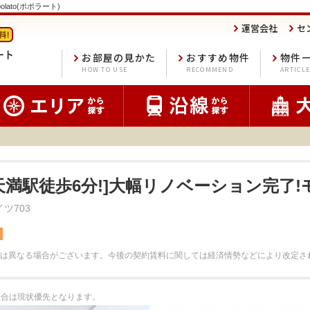
lato(ポポラート)
運営会社
セ
お部屋の見かた
おすすめ物件
物件
HOW TO USE
RECOMMEND
ARTICL
R天満駅徒歩6分!]大幅リノベーション完了!
ツ703
料
は異なる場合がございます。
今後の契約賃料に関しては経済情勢などにより改定さ
る場合は現状優先となります。