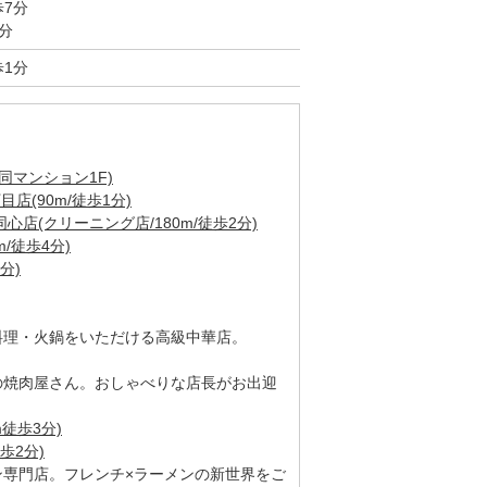
歩7分
分
歩1分
同マンション1F)
店(90m/徒歩1分)
店(クリーニング店/180m/徒歩2分)
/徒歩4分)
分)
料理・火鍋をいただける高級中華店。
の焼肉屋さん。おしゃべりな店長がお出迎
徒歩3分)
歩2分)
ン専門店。フレンチ×ラーメンの新世界をご