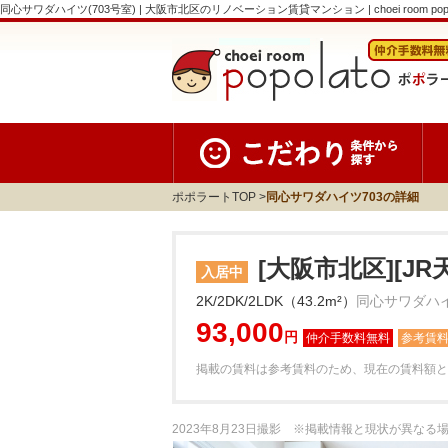
同心サワダハイツ(703号室) | 大阪市北区のリノベーション賃貸マンション | choei room popo
ポポラートTOP
同心サワダハイツ703の詳細
[大阪市北区][J
入居中
2K/2DK/2LDK（43.2m²）
同心サワダハイ
93,000
円
参考賃
掲載の賃料は参考賃料のため、現在の賃料額と
2023年8月23日撮影 ※掲載情報と現状が異な