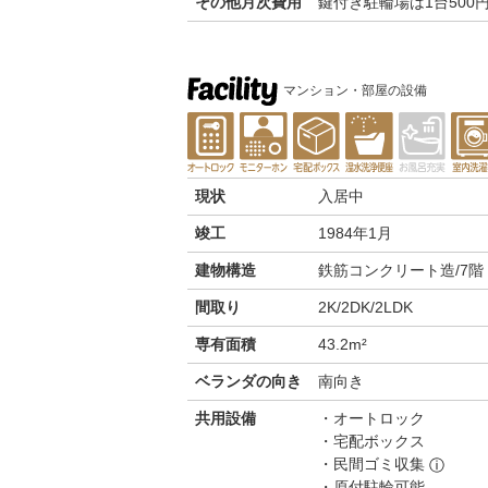
その他月次費用
鍵付き駐輪場は1台500
マンション・部屋の設備
現状
入居中
竣工
1984年1月
建物構造
鉄筋コンクリート造/7階
間取り
2K/2DK/2LDK
専有面積
43.2m²
ベランダの向き
南向き
共用設備
オートロック
宅配ボックス
民間ゴミ収集
ⓘ
原付駐輪可能