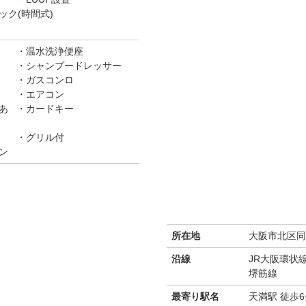
ク(時間式)
温水洗浄便座
シャンプードレッサー
ガスコンロ
エアコン
あ
カードキー
グリル付
ン
所在地
大阪市北区同心
沿線
JR大阪環状
堺筋線
最寄り駅名
天満駅 徒歩6