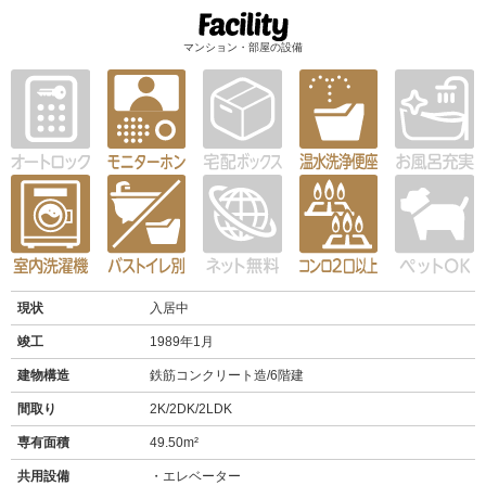
マンション・部屋の設備
現状
入居中
竣工
1989年1月
建物構造
鉄筋コンクリート造/6階建
間取り
2K/2DK/2LDK
専有面積
49.50m²
共用設備
エレベーター