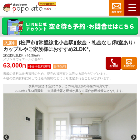
[松戸市][常盤線北小金駅][敷金・礼金なし]和室あり♪
入居中
カップルやご家族様におすすめ2LDK*。
2K/2DK/2LDK（49.50m²）
メゾンリヴィエール小金401
63,000
円
お電話
お問合せ
参考賃料
掲載の賃料は参考賃料のため、現在の賃料額とは異なる場合がございます。
今後の契約賃料に関しては経済情勢などにより改定されることがございます。
改装中(空き予定)につき、この写真は別の部屋の写真です。
2023年1月23日撮影 ※掲載情報と現状が異なる場合は現状優先となります。