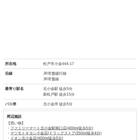
所在地
松戸市小金444-17
沿線
JR常盤緩行線
JR常盤線
最寄り駅名
北小金駅 徒歩5分
新松戸駅 徒歩15分
バス停
北小金停 徒歩5分
周辺施設
【買い物】
・
ファミリーマート北小金駅南口店(400m/徒歩5分)
・
マツモトキヨシ小金店(ドラッグストア/350m/徒歩4分)
・
イオン北小金店(400m/徒歩5分)