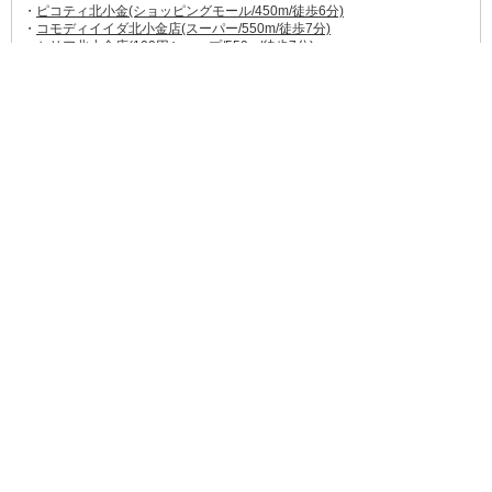
・
ピコティ北小金(ショッピングモール/450m/徒歩6分)
・
コモディイイダ北小金店(スーパー/550m/徒歩7分)
・
セリア北小金店(100円ショップ/550m/徒歩7分)
【飲食店】
・
ポポラマーマ 北小金店(400m徒歩6分)
→→
食べログ★3.02
駅近にある生パスタにこだわったお店。
・
松のや 北小金店(450m徒歩6分)
→→
食べログ★3.04
駅の改札口を出てすぐにあるとんかつ屋さん。
・
アジアンダイニングカフェヒラモティ(500m徒歩7分)
→→
食べログ★3.21
ネパールカレーを始め、アジアンなメニューがたくさ
ん。
※他にも近所にたくさんの飲食店があります!
【ほか】
・
りそな銀行北小金支店(400m/徒歩5分)
・
京葉銀行北小金支店(600m/徒歩7分)
・
小金郵便局(950m/徒歩12分)
・
松戸市役所小金支所(450m/徒歩5分)
・
はらだ小児科(400m徒歩6分)
・
北小金ディライト歯科(350m徒歩5分)
・
新松戸中央総合病院(950m/徒歩12分)
・小金西公園(210m徒歩3分)
・
21世紀の森と広場(3.9km/車約12分)
・
小金保育園(140m/徒歩2分)
・
北小金ニコニコ保育園(210m/徒歩3分)
・
東漸寺幼稚園(350m/徒歩6分)