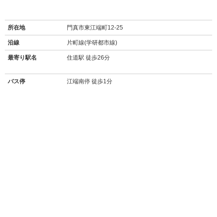
所在地
門真市東江端町12-25
沿線
片町線(学研都市線)
最寄り駅名
住道駅 徒歩26分
バス停
江端南停 徒歩1分
周辺施設
【買い物】
・
ローソン門真江端町店(170m/徒歩3分)
・
ファミリーマート門真江端東店(500m/徒歩7分)
・
ディオ 大東店(24時間営業のディスカウントスーパー/600m/徒歩8分)
・
業務スーパーガリバー 門真店(ディスカウントスーパー/700m/徒歩10分)
・
ドラッグアカカベ 門真江端店(200m/徒歩2分)
・
ポップタウン住道オペラパーク(ショッピングモール/1.4km/車約5分/徒歩
19分)
・
ららぽーと門真三井ショッピングパーク(複合型ショッピングモー
ル/3.9km/車約15分)
・
コストコホールセール 門真倉庫店(会員制の大型・倉庫型ショップ/4km/
車約15分)
・
コーナン 大東御領店(ホームセンター/400m/徒歩5分)
・
ワークマン 門真江端店(作業服等専門店/230m/徒歩3分)