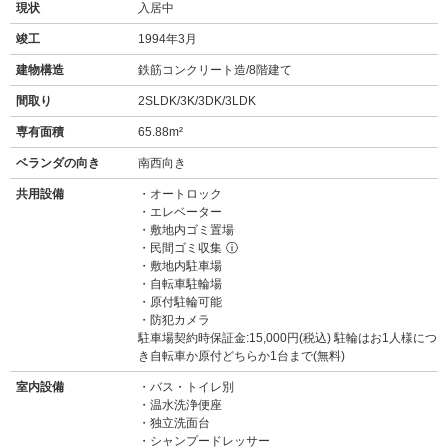
現状
入居中
竣工
1994年3月
建物構造
鉄筋コンクリート造/8階建て
間取り
2SLDK/3K/3DK/3LDK
専有面積
65.88m²
ベランダの向き
南西向き
共用設備
オートロック
エレベーター
敷地内ゴミ置場
民間ゴミ収集
ⓘ
敷地内駐車場
自転車駐輪場
原付駐輪可能
防犯カメラ
駐車場契約時保証金:15,000円(税込) 駐輪はお1人様につ
き自転車か原付どちらか1台まで(無料)
室内設備
バス・トイレ別
温水洗浄便座
独立洗面台
シャンプードレッサー