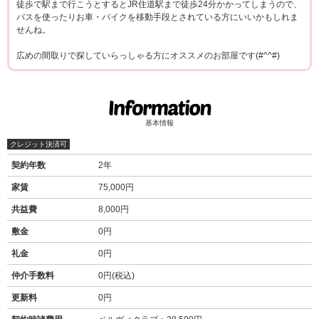
徒歩で駅まで行こうとするとJR住道駅まで徒歩24分かかってしまうので、
バスを使ったりお車・バイクを移動手段とされている方にいいかもしれま
せんね。
広めの間取りで探していらっしゃる方にオススメのお部屋です(#^^#)
基本情報
クレジット決済可
契約年数
2年
家賃
75,000円
共益費
8,000円
敷金
0円
礼金
0円
仲介手数料
0円(税込)
更新料
0円