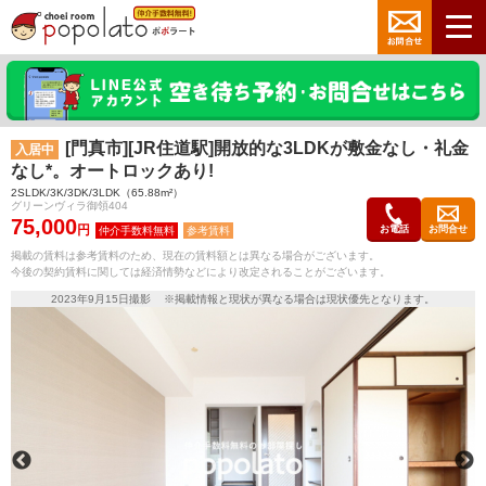
[門真市][JR住道駅]開放的な3LDKが敷金なし・礼金
入居中
なし*。オートロックあり!
2SLDK/3K/3DK/3LDK（65.88m²）
グリーンヴィラ御領404
75,000
円
お電話
お問合せ
参考賃料
掲載の賃料は参考賃料のため、現在の賃料額とは異なる場合がございます。
今後の契約賃料に関しては経済情勢などにより改定されることがございます。
2023年9月15日撮影 ※掲載情報と現状が異なる場合は現状優先となります。