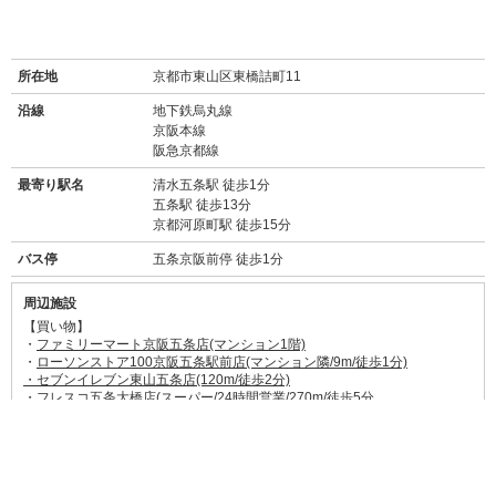
所在地
京都市東山区東橋詰町11
沿線
地下鉄烏丸線
京阪本線
阪急京都線
最寄り駅名
清水五条駅 徒歩1分
五条駅 徒歩13分
京都河原町駅 徒歩15分
バス停
五条京阪前停 徒歩1分
周辺施設
【買い物】
・
ファミリーマート京阪五条店(マンション1階)
・
ローソンストア100京阪五条駅前店(マンション隣/9m/徒歩1分)
・セブンイレブン東山五条店(120m/徒歩2分)
・フレスコ五条大橋店(スーパー/24時間営業/270m/徒歩5分
・ハッピー六原(スーパー/750m/徒歩10分)
・業務スーパー四条寺町店(スーパー/800m/徒歩11分)
・ダイコクドラッグ京阪五条駅前店(ドラッグストア/85m/徒歩1分)
・京都タカシマヤ(1km/徒歩15分)
・京都河原町ガーデン(ショッピングモール/1.1km/徒歩15分)