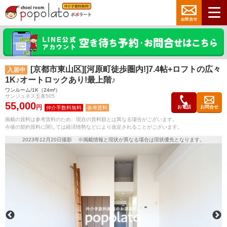
[京都市東山区][河原町徒歩圏内!]7.4帖+ロフトの広々
入居中
1K♪オートロックあり!最上階♪
ワンルーム/1K（24m²）
サンジュネス五条505
55,000
円
お電話
お問合せ
参考賃料
掲載の賃料は参考賃料のため、現在の賃料額とは異なる場合がございます。
今後の契約賃料に関しては経済情勢などにより改定されることがございます。
2023年12月20日撮影 ※掲載情報と現状が異なる場合は現状優先となります。