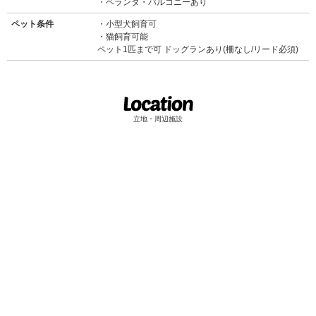
ベランダ・バルコニーあり
ペット条件
小型犬飼育可
猫飼育可能
ペット1匹まで可 ドッグランあり(柵なし/リード必須)
立地・周辺施設