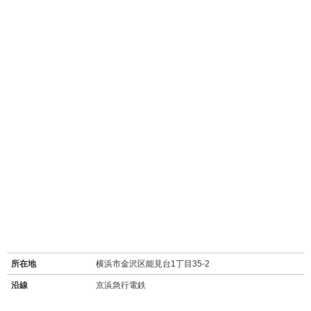
所在地
横浜市金沢区能見台1丁目35-2
沿線
京浜急行電鉄
最寄り駅名
能見台駅 徒歩30分