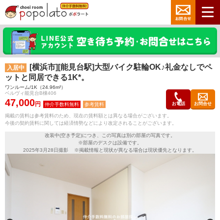
[横浜市][能見台駅]大型バイク駐輪OK♪礼金なしでペ
入居中
ットと同居できる1K*。
ワンルーム/1K（24.96m²）
ベルヴィ能見台B棟406
47,000
円
お電話
お問合せ
参考賃料
掲載の賃料は参考賃料のため、現在の賃料額とは異なる場合がございます。
今後の契約賃料に関しては経済情勢などにより改定されることがございます。
改装中(空き予定)につき、この写真は別の部屋の写真です。
※部屋のデスクは設備です。
2025年3月28日撮影 ※掲載情報と現状が異なる場合は現状優先となります。