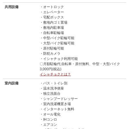
共用設備
オートロック
エレベーター
宅配ボックス
敷地内ゴミ置場
敷地内駐車場
自転車駐輪場
中型バイク駐輪可能
大型バイク駐輪可能
原付駐輪可能
防犯カメラ
イシャチョク利用可能
〇月額駐輪代:自転車・原付無料、中型・大型バイク
3,000円(税込)
イシャチョクとは？
室内設備
バス・トイレ別
温水洗浄便座
独立洗面台
シャンプードレッサー
室内洗濯機置き場
インターネット無料
オール電化
IHコンロ
エアコン