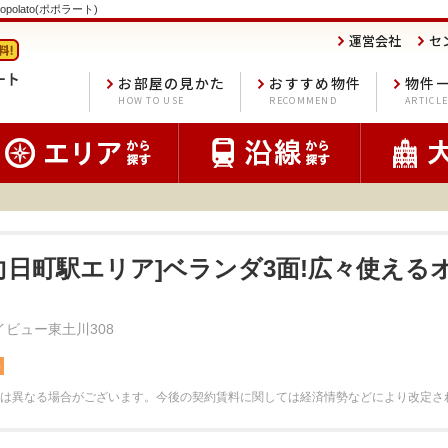
polato(ポポラート)
運営会社
セ
お部屋の見かた
おすすめ物件
物件
HOW TO USE
RECOMMEND
ARTICL
R向日町駅エリア]ベランダ3面!広々使えるオ
イビュー東土川308
料
は異なる場合がございます。
今後の契約賃料に関しては経済情勢などにより改定さ