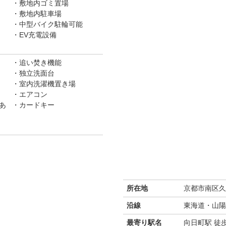
敷地内ゴミ置場
敷地内駐車場
中型バイク駐輪可能
EV充電設備
追い焚き機能
独立洗面台
室内洗濯機置き場
エアコン
あ
カードキー
所在地
京都市南区久
沿線
東海道・山陽
最寄り駅名
向日町駅 徒歩