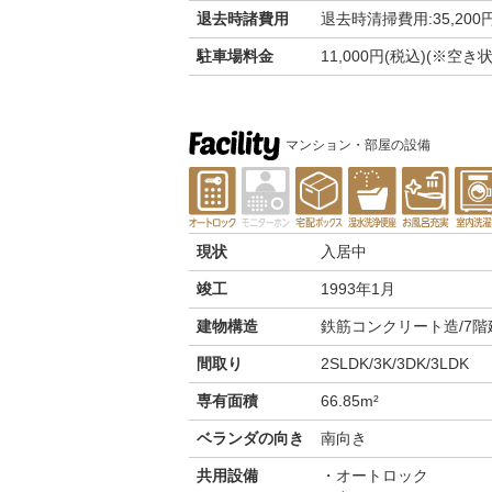
退去時諸費用
退去時清掃費用:35,200
駐車場料金
11,000円(税込)(※
マンション・部屋の設備
現状
入居中
竣工
1993年1月
建物構造
鉄筋コンクリート造/7階
間取り
2SLDK/3K/3DK/3LDK
専有面積
66.85m²
ベランダの向き
南向き
共用設備
オートロック