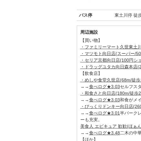
バス停
東土川停 徒
周辺施設
【買い物】
・ファミリーマート久世東土川店(
・マツモト向日店(スーパー/500
・セリア京都向日店(100円ショッ
・ドラッグユタカ向日森本店(26
【飲食店】
・めしや食堂久世店(68m/徒歩
→→
食べログ★3.03
セルフス
・和食さと向日店(180m/徒歩2
→→
食べログ★3.03
和食がメ
・びっくりドンキー向日店(260
→→
食べログ★3.01
半バーク
ーも充実。
美食人 エピキュア 歓歓(ほぁんほ
→→
食べログ★3.48
二木の中
【ほか】