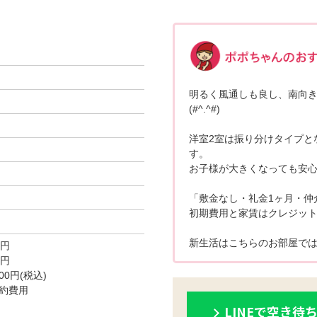
明るく風通しも良し、南向
(#^.^#)
洋室2室は振り分けタイプと
す。
お子様が大きくなっても安心
「敷金なし・礼金1ヶ月・仲
初期費用と家賃はクレジットカー
新生活はこちらのお部屋では
0円
0円
0円(税込)
約費用
LINEで空き待