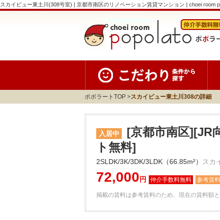
スカイビュー東土川(308号室) | 京都市南区のリノベーション賃貸マンション | choei room po
ポポラートTOP
スカイビュー東土川308の詳細
[京都市南区][J
入居中
ト無料]
2SLDK/3K/3DK/3LDK（66.85m²）
スカ
72,000
円
参考賃
掲載の賃料は参考賃料のため、現在の賃料額と