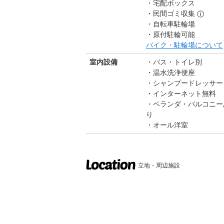
宅配ボックス
民間ゴミ収集
ⓘ
自転車駐輪場
原付駐輪可能
バイク・駐輪場について
室内設備
バス・トイレ別
温水洗浄便座
シャンプードレッサー
インターネット無料
ベランダ・バルコニー
り
オール洋室
立地・周辺施設