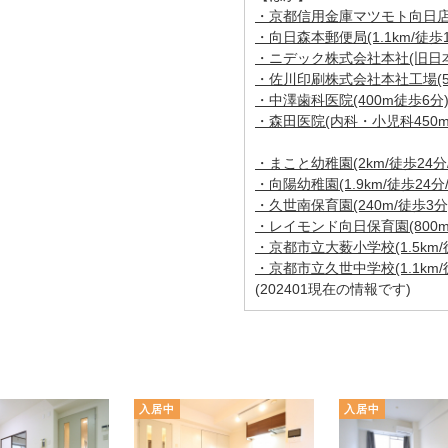
・京都信用金庫マツモト向日店出
・向日森本郵便局(1.1km/徒歩1
・ニデック株式会社本社(旧日本電
・佐川印刷株式会社本社工場(55
・中澤歯科医院(400m徒歩6分
・森田医院(内科・小児科450m
・まこと幼稚園(2km/徒歩24分
・向陽幼稚園(1.9km/徒歩24分
・久世南保育園(240m/徒歩3分
・レイモンド向日保育園(800m
・京都市立大薮小学校(1.5km/
・京都市立久世中学校(1.1km/
(202401現在の情報です)