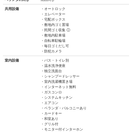
共用設備
オートロック
エレベーター
宅配ボックス
敷地内ゴミ置場
民間ゴミ収集
ⓘ
敷地内駐車場
自転車駐輪場
毎日ゴミだし可
防犯カメラ
室内設備
バス・トイレ別
温水洗浄便座
独立洗面台
シャンプードレッサー
室内洗濯機置き場
インターネット無料
ガスコンロ
システムキッチン
エアコン
ベランダ・バルコニーあり
カードキー
和室あり
グリル付
モニター付インターホン