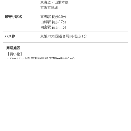
東海道・山陽本線
京阪京津線
最寄り駅名
東野駅 徒歩15分
山科駅 徒歩17分
四宮駅 徒歩11分
バス停
京阪バス[国道音羽]停 徒歩1分
周辺施設
【買い物】
・
ローソン山科音羽前田町店(50m/徒歩1分)
・
ファミリーマート京都東インター店(240m/徒歩3分)
・
ダックス 山科店(ドラッグストア/150m/徒歩2分)
・
西友 山科店(スーパー/1km/徒歩12分)
・
フレスコ 山科店(スーパー/1.1km/徒歩13分)
・
業務スーパー 山科東野店(1.5km/徒歩18分)
・
ダイソー 山科小川店(100円ショップ/150m/徒歩2分)
・
ジョーシン 山科店(家電量販店/550m/徒歩7分)
・
ラクト山科ショッピングセンター(無印良品店やニトリ等あり/1.6km/徒歩
19分)
【飲食店】
・
町田商店 京都東インター店(ラーメン屋/50m/徒歩30秒)
→
食べログ★3.26
豚骨濃くまろスープともちもちの食感の麺が特徴の家系
ラーメン。
・
マクドナルド 1号線山科店(110m/徒歩1分)
→
食べログ★3.03
ハンバーガーといえばここ。朝・昼・夜の特別メニュー