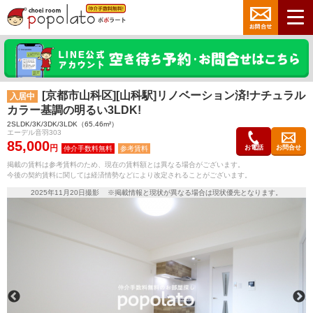
[京都市山科区][山科駅]リノベーション済!ナチュラル
入居中
カラー基調の明るい3LDK!
2SLDK/3K/3DK/3LDK（65.46m²）
エーデル音羽303
85,000
円
お電話
お問合せ
参考賃料
掲載の賃料は参考賃料のため、現在の賃料額とは異なる場合がございます。
今後の契約賃料に関しては経済情勢などにより改定されることがございます。
2025年11月20日撮影 ※掲載情報と現状が異なる場合は現状優先となります。