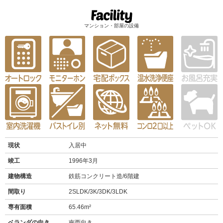
マンション・部屋の設備
現状
入居中
竣工
1996年3月
建物構造
鉄筋コンクリート造/6階建
間取り
2SLDK/3K/3DK/3LDK
専有面積
65.46m²
ベランダの向き
南西向き