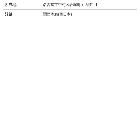
所在地
名古屋市中村区岩塚町字西枝1-1
沿線
関西本線(西日本)
地下鉄東山線
近鉄名古屋線
最寄り駅名
八田駅 徒歩6分
八田駅 徒歩7分
近鉄八田駅 徒歩9分
周辺施設
【買い物】
・
ヤマナカ八田フランテ館(スーパー/23時まで営業/110m/徒歩1分)
・
アオキスーパー八田店(800m/徒歩10分)
・
イオンタウン太閤ショッピングセンター(3.9km/車約11分)
・
ファミリーマート中村並木店(210m/徒歩3分)
・
セブンイレブン名古屋野田町店(300m/徒歩4分)
・
ゲンキー八田店(ドラッグストア/500m/徒歩6分)
・
DCMカーマ八田店(ホームセンター/450m/徒歩6分)
【飲食店】
・
サイゼリヤ八田店(16m/徒歩30秒)
→
食べログ★3.04お手頃価格で楽しめるイタリアン
・スタミナとん(450m/徒歩6分)
→
食べログ★3.54/新鮮なホルモンを鉄板焼きで楽しめるお店
・
すき家中村烏森店(750m/徒歩10分)
→
食べログ★3.04丼ものや定食、年中無休24時間のお店