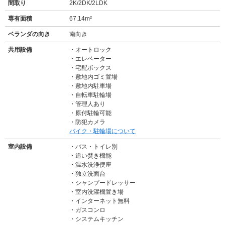
間取り
2K/2DK/2LDK
専有面積
67.14m²
ベランダの向き
南向き
共用設備
オートロック
エレベーター
宅配ボックス
敷地内ゴミ置場
敷地内駐車場
自転車駐輪場
管理人あり
原付駐輪可能
防犯カメラ
バイク・駐輪場について
室内設備
バス・トイレ別
追い焚き機能
温水洗浄便座
独立洗面台
シャンプードレッサー
室内洗濯機置き場
インターネット無料
ガスコンロ
システムキッチン