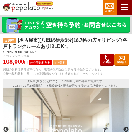
[名古屋市][八田駅徒歩6分]18.7帖の広々リビング♪各
入居中
戸トランクルームあり!2LDK*。
2K/2DK/2LDK（67.14m²）
八田マンション306
108,000
円
お電話
お問合せ
参考賃料
掲載の賃料は参考賃料のため、現在の賃料額とは異なる場合がございます。
今後の契約賃料に関しては経済情勢などにより改定されることがございます。
改装中(空き予定)につき、この写真は別の部屋の写真です。
2023年12月25日撮影 ※掲載情報と現状が異なる場合は現状優先となります。