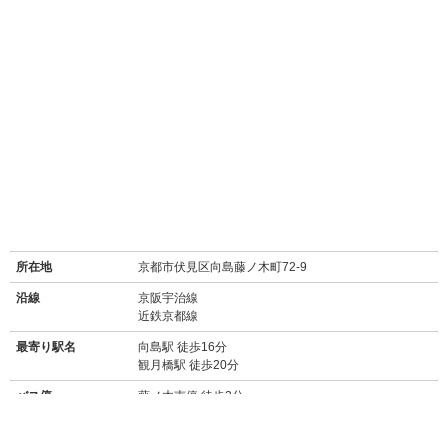
所在地
京都市伏見区向島藤ノ木町72-9
沿線
京阪宇治線
近鉄京都線
最寄り駅名
向島駅 徒歩16分
観月橋駅 徒歩20分
バス停
藤ノ木南停 徒歩3分
周辺施設