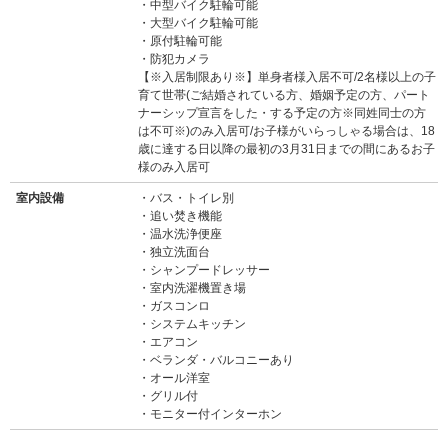
中型バイク駐輪可能
大型バイク駐輪可能
原付駐輪可能
防犯カメラ
【※入居制限あり※】単身者様入居不可/2名様以上の子
育て世帯(ご結婚されている方、婚姻予定の方、パート
ナーシップ宣言をした・する予定の方※同姓同士の方
は不可※)のみ入居可/お子様がいらっしゃる場合は、18
歳に達する日以降の最初の3月31日までの間にあるお子
様のみ入居可
室内設備
バス・トイレ別
追い焚き機能
温水洗浄便座
独立洗面台
シャンプードレッサー
室内洗濯機置き場
ガスコンロ
システムキッチン
エアコン
ベランダ・バルコニーあり
オール洋室
グリル付
モニター付インターホン