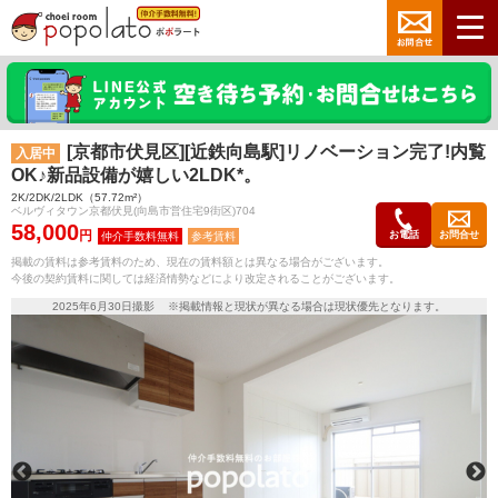
[京都市伏見区][近鉄向島駅]リノベーション完了!内覧
入居中
OK♪新品設備が嬉しい2LDK*。
2K/2DK/2LDK（57.72m²）
ベルヴィタウン京都伏見(向島市営住宅9街区)704
58,000
円
お電話
お問合せ
参考賃料
掲載の賃料は参考賃料のため、現在の賃料額とは異なる場合がございます。
今後の契約賃料に関しては経済情勢などにより改定されることがございます。
2025年6月30日撮影 ※掲載情報と現状が異なる場合は現状優先となります。