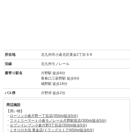
所在地
北九州市小倉北区黄金2丁目 6-9
沿線
北九州モノレール
最寄り駅名
片野駅 徒歩8分
香春口三萩野駅 徒歩9分
城野駅 徒歩18分
バス停
片野停 徒歩2分
周辺施設
【買い物】
・
ローソン小倉片野一丁目店(350m/徒歩5分)
・
ファミリーマート小倉モノレール片野駅前店(300m/徒歩5分)
・
セブンイレブン小倉片野3丁目店(350m/徒歩5分)
・
くすりの大信 黄金店(ドラッグストア/450m/徒歩6分)