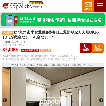
[北九州市小倉北区][香春口三萩野駅]2人入居OKの
入居中
1DKが敷金なし・礼金なし♬*
1DK/1LDK（28.5m²）
グランドアイ小倉507
37,000
円
お電話
お問合せ
参考賃料
掲載の賃料は参考賃料のため、現在の賃料額とは異なる場合がございます。
今後の契約賃料に関しては経済情勢などにより改定されることがございます。
2025年10月24日撮影 ※掲載情報と現状が異なる場合は現状優先となります。