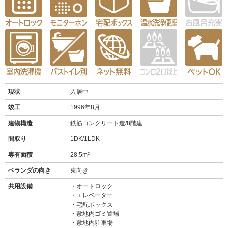
現状
入居中
竣工
1996年8月
建物構造
鉄筋コンクリート造/8階建
間取り
1DK/1LDK
専有面積
28.5m²
ベランダの向き
東向き
共用設備
オートロック
エレベーター
宅配ボックス
敷地内ゴミ置場
敷地内駐車場