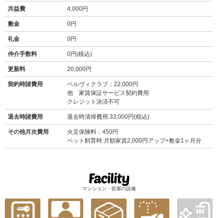
共益費
4,000円
敷金
0円
礼金
0円
仲介手数料
0円(税込)
更新料
20,000円
契約時諸費用
ベルヴィクラブ：22,000円
他 家賃保証サービス契約費用
クレジット決済不可
退去時諸費用
退去時清掃費用:33,000円(税込)
その他月次費用
火災保険料：450円
ペット飼育時:月額家賃2,000円アップ+敷金1ヶ月分
マンション・部屋の設備