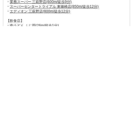
・
業務スーパー 三萩野店(600m/徒歩9分)
・
スーパーセンタートライアル 東篠崎店(850m/徒歩12分)
・
エディオン 三萩野店(800m/徒歩12分)
【飲食店】
・肉うどん ふじ岡(26m/徒歩1分)
→→
食べログ★3.32
住宅街にある小さなお店。お肉たっぷりの肉肉うどんはよく売り切れるの
で、食べたい時は早めに行ってくださいね。
・
さらしあキッチン(69m/徒歩1分)
→→
食べログ★3.33
本格スパイスカレー屋さん。メニューが豊富であいがけカレーも人気。フ
ァンが多く平日でも満席になるそうです。
・良富飯店(210m/徒歩3分)
→→
食べログ★3.31
町中華ならココ。ガッツリ味が好きな人には炒飯やオムライスが人気。優
しい魚介のうまみたっぷりのちゃんぽんも人気。
・
元祖佐賀つけ麺 孤虎 小倉店(220m/徒歩3分)
→→
食べログ★3.46
自家製麺を始めこだわりぬいた材料で作られています。昆布のうまみたっ
ぷり。行列のできる人気店。
・
うどんウエスト 小倉片野店(300m/徒歩5分)
→→
食べログ★3.12
1966年の創業の福岡ではおなじみのうどんチェーン店。揚げたての天ぷら
も人気。
他にも近所に多数の飲食店があります。