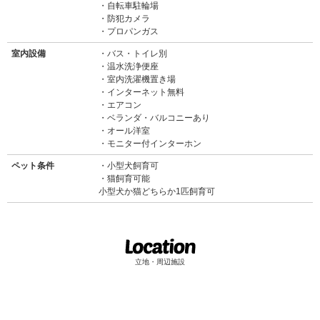
自転車駐輪場
防犯カメラ
プロパンガス
室内設備
バス・トイレ別
温水洗浄便座
室内洗濯機置き場
インターネット無料
エアコン
ベランダ・バルコニーあり
オール洋室
モニター付インターホン
ペット条件
小型犬飼育可
猫飼育可能
小型犬か猫どちらか1匹飼育可
立地・周辺施設