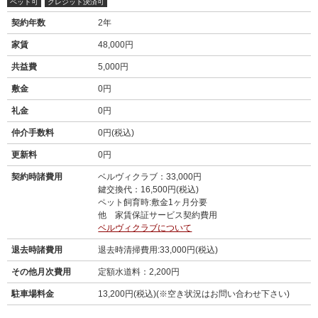
ペット可
クレジット決済可
契約年数
2年
家賃
48,000円
共益費
5,000円
敷金
0円
礼金
0円
仲介手数料
0円(税込)
更新料
0円
契約時諸費用
ベルヴィクラブ：33,000円
鍵交換代：16,500円(税込)
ペット飼育時:敷金1ヶ月分要
他 家賃保証サービス契約費用
ベルヴィクラブについて
退去時諸費用
退去時清掃費用:33,000円(税込)
その他月次費用
定額水道料：2,200円
駐車場料金
13,200円(税込)(※空き状況はお問い合わせ下さい)