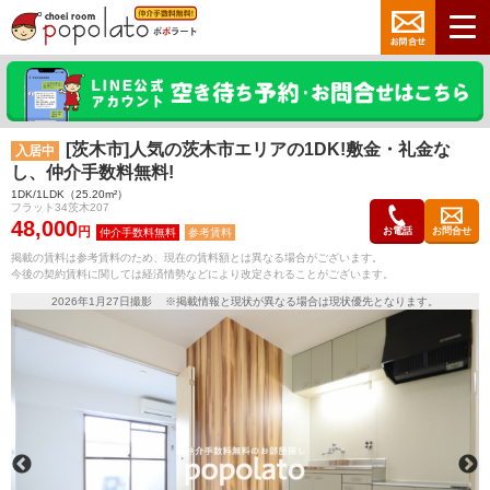
[茨木市]人気の茨木市エリアの1DK!敷金・礼金な
入居中
し、仲介手数料無料!
1DK/1LDK（25.20m²）
フラット34茨木207
48,000
円
お電話
お問合せ
参考賃料
掲載の賃料は参考賃料のため、現在の賃料額とは異なる場合がございます。
今後の契約賃料に関しては経済情勢などにより改定されることがございます。
2026年1月27日撮影 ※掲載情報と現状が異なる場合は現状優先となります。