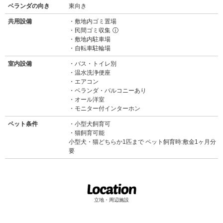
ベランダの向き
東向き
共用設備
敷地内ゴミ置場
民間ゴミ収集
ⓘ
敷地内駐車場
自転車駐輪場
室内設備
バス・トイレ別
温水洗浄便座
エアコン
ベランダ・バルコニーあり
オール洋室
モニター付インターホン
ペット条件
小型犬飼育可
猫飼育可能
小型犬・猫どちらか1匹まで ペット飼育時:敷金1ヶ月分
要
立地・周辺施設