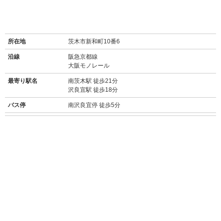
所在地
茨木市新和町10番6
沿線
阪急京都線
大阪モノレール
最寄り駅名
南茨木駅 徒歩21分
沢良宜駅 徒歩18分
バス停
南沢良宜停 徒歩5分
周辺施設
【買い物】
・セブン-イレブン 茨木新和町店(220m/徒歩3分)
・キリン堂 茨木真砂店(ドラッグストア/280m/徒歩4分)
・ファミリーマート 茨木沢良宜浜店(500m/徒歩7分)
・平和堂真砂店(スーパー/500m/徒歩7分)
・食品館アプロ 沢良宜店(スーパー/650m/徒歩9分)
・ロピア 茨木目垣店(ボリュームある食材が低価格で人気なスーパー/3.6km/
車約9分)
・ニトリ 茨木南目垣店(2.5km/車約6分)
・ららぽーと EXPOCITY(大型ショッピングモール/6km/車約15分)