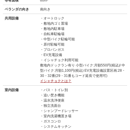
専有面積
60m²
ベランダの向き
南向き
共用設備
オートロック
敷地内ゴミ置場
敷地内駐車場
自転車駐輪場
中型バイク駐輪可能
原付駐輪可能
プロパンガス
EV充電設備
イシャチョク利用可能
敷地内ドックラン有り 小型バイク:月額550円(税込)/ 中
型バイク:月額1,100円(税込) EV充電設備設置区画:28・
30・32番(29・31番もコード延長で使用可)
イシャチョクとは？
室内設備
バス・トイレ別
追い焚き機能
温水洗浄便座
独立洗面台
シャンプードレッサー
室内洗濯機置き場
ガスコンロ
システムキッチン