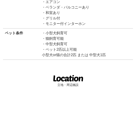
エアコン
ベランダ・バルコニーあり
和室あり
グリル付
モニター付インターホン
ペット条件
小型犬飼育可
猫飼育可能
中型犬飼育可
ペット2匹以上可能
小型犬or猫の合計2匹 または 中型犬1匹
立地・周辺施設