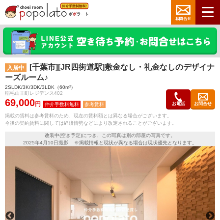
[千葉市][JR四街道駅]敷金なし・礼金なしのデザイナ
入居中
ーズルーム♪
2SLDK/3K/3DK/3LDK（60m²）
稲毛山王町レジデンス402
69,000
円
お電話
お問合せ
参考賃料
掲載の賃料は参考賃料のため、現在の賃料額とは異なる場合がございます。
今後の契約賃料に関しては経済情勢などにより改定されることがございます。
改装中(空き予定)につき、この写真は別の部屋の写真です。
2025年4月10日撮影 ※掲載情報と現状が異なる場合は現状優先となります。