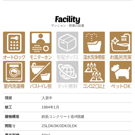
マンション・部屋の設備
現状
入居中
竣工
1984年1月
建物構造
鉄筋コンクリート造/4階建
間取り
2SLDK/3K/3DK/3LDK