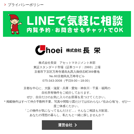
プライバシーポリシー
株式会社長栄 アセットマネジメント本部
東証スタンダード市場（証券コード：2993）上場
京都市下京区万寿寺通烏丸西入御供石町369番地
No.60京都烏丸万寿寺ビル
075-343-3008（平日9:00～18:00）
京都を中心に、大阪・滋賀・兵庫・愛知・神奈川・千葉・福岡の
自社所有物件をご紹介しております。
ぜひ、自分だけのお気に入りのお部屋を見つけてください。
＊掲載物件はすべて仲介手数料不要。写真や間取り図だけでは伝わらない“住み心地”を、ぜひ一
度ご体感ください。
「この物件が気になってるんだけど…」そんなご相談も大歓迎。
あなたの理想の暮らし、私たちと一緒に探しませんか？
運営会社