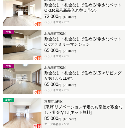
敷金なし・礼金なしで住める!希少なペット
OK!お風呂新品入れ替え予定♪
72,000
円（68.36m²）
パラシオ高塔 /
702
空室
北九州市若松区
敷金なし・礼金なしで住める!希少なペット
OKファミリーマンション
65,000
円（70.36m²）
パラシオ高塔 /
405
空室
北九州市若松区
敷金なし・礼金なしで住める!広々リビング
が嬉しい3LDK*。
65,000
円（70.36m²）
パラシオ高塔 /
705
改装中
京都市山科区
[東野]リノベーション予定のお部屋が敷金な
し・礼金なし![ネット無料]
85,000
円（65.74m²）
エーデル音羽 /
508