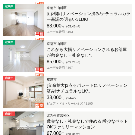
改装中
京都市山科区
[山科駅]リノベーション済み!ナチュラルカラ
ー基調の明るい3LDK!
83,000
円（65.46m²）
エーデル音羽 /
403
改装中
京都市山科区
これから大幅リノベーションされるお部屋
が敷金なし・礼金なし*。
85,000
円（65.74m²）
エーデル音羽 /
407
商談中
草津市
[立命館大]3点セパレートにリノベーション
済み!ナチュラルな1K*。
38,000
円（24m²）
ピュア・ドミトリーシミズ /
1105
商談中
北九州市若松区
敷金なし・礼金なしで住める!希少なペット
OKファミリーマンション
67,000
円（68.36m²）