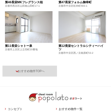
第46長栄MKフレグランス桂
第47長栄フォルム御幸町
京都市西京区山田南山田町17-1
京都市中京区松本町583-1
第11長栄シャトー泉
第12長栄セントラルシティーハイ
ツ
京都市上京区上立売町20番地
京都市中京区西ノ京南原町53-2
おすすめ物件TOPへ
コンセプト
おすすめ物件一覧