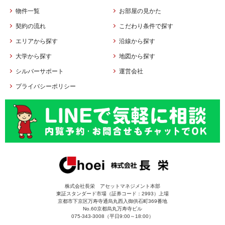
物件一覧
お部屋の見かた
契約の流れ
こだわり条件で探す
エリアから探す
沿線から探す
大学から探す
地図から探す
シルバーサポート
運営会社
プライバシーポリシー
株式会社長栄 アセットマネジメント本部
東証スタンダード市場（証券コード：2993）上場
京都市下京区万寿寺通烏丸西入御供石町369番地
No.60京都烏丸万寿寺ビル
075-343-3008（平日9:00～18:00）