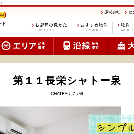
)
運営会社
セ
お部屋の見かた
おすすめ物件
物件
HOW TO USE
RECOMMEND
ARTICL
第１１長栄シャトー泉
CHATEAU IZUMI