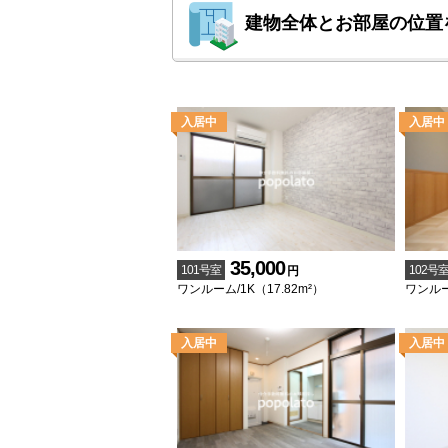
建物全体とお部屋の位置
35,000
101号室
102号
円
ワンルーム/1K（17.82m²）
ワンルーム