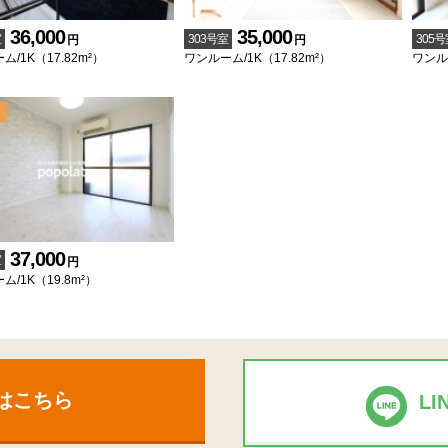
36,000
35,000
室
303号室
305号
円
円
/1K（17.82m²）
ワンルーム/1K（17.82m²）
ワンルー
37,000
室
円
ム/1K（19.8m²）
はこちら
L