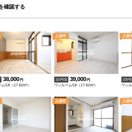
を確認する
38,000
39,000
室
103号室
105号
円
円
/1K（17.82m²）
ワンルーム/1K（17.82m²）
ワンルー