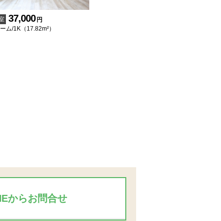
37,000
室
円
ム/1K（17.82m²）
INEからお問合せ