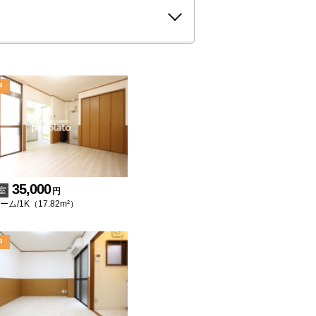
35,000
室
円
ム/1K（17.82m²）