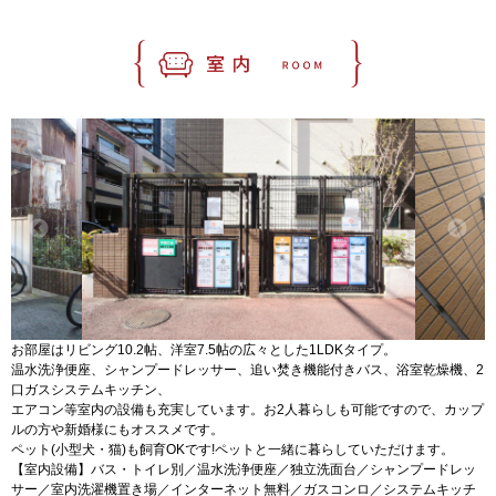
お部屋はリビング10.2帖、洋室7.5帖の広々とした1LDKタイプ。
温水洗浄便座、シャンプードレッサー、追い焚き機能付きバス、浴室乾燥機、2
口ガスシステムキッチン、
エアコン等室内の設備も充実しています。お2人暮らしも可能ですので、カップ
ルの方や新婚様にもオススメです。
ペット(小型犬・猫)も飼育OKです!ペットと一緒に暮らしていただけます。
【室内設備】バス・トイレ別／温水洗浄便座／独立洗面台／シャンプードレッ
サー／室内洗濯機置き場／インターネット無料／ガスコンロ／システムキッチ