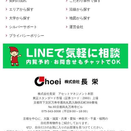
契約の流れ
こだわり条件で探す
エリアから探す
沿線から探す
大学から探す
地図から探す
シルバーサポート
運営会社
プライバシーポリシー
株式会社長栄 アセットマネジメント本部
東証スタンダード市場（証券コード：2993）上場
京都市下京区万寿寺通烏丸西入御供石町369番地
No.60京都烏丸万寿寺ビル
075-343-3008（平日9:00～18:00）
京都を中心に、大阪・滋賀・兵庫・愛知・神奈川・千葉・福岡の
自社所有物件をご紹介しております。
ぜひ、自分だけのお気に入りのお部屋を見つけてください。