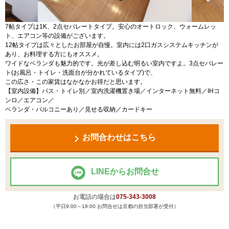
7帖タイプは1K、2点セパレートタイプ。安心のオートロック、ウォームレッ
ト、エアコン等の設備がございます。
12帖タイプは広々としたお部屋が自慢。室内には2口ガスシステムキッチンが
あり、お料理する方にもオススメ。
ワイドなベランダも魅力的です。光が差し込む明るい室内ですよ。3点セパレー
ト(お風呂・トイレ・洗面台が分かれているタイプ)で、
この広さ・この家賃はなかなかお得だと思います。
【室内設備】バス・トイレ別／室内洗濯機置き場／インターネット無料／IHコ
ンロ／エアコン／
ベランダ・バルコニーあり／見せる収納／カードキー
お問合わせはこちら
LINEからお問合せ
お電話の場合は
075-343-3008
（平日9:00～18:00 お問合せは京都の担当部署が受付）