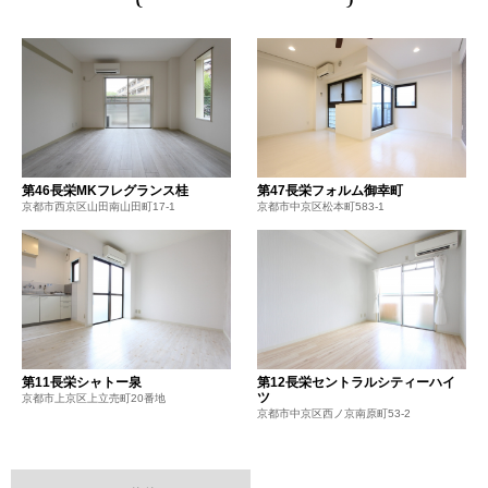
第46長栄MKフレグランス桂
第47長栄フォルム御幸町
京都市西京区山田南山田町17-1
京都市中京区松本町583-1
第11長栄シャトー泉
第12長栄セントラルシティーハイ
ツ
京都市上京区上立売町20番地
京都市中京区西ノ京南原町53-2