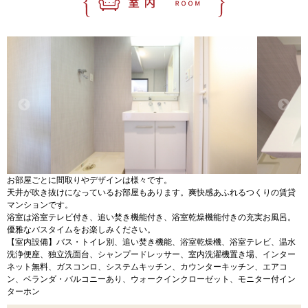
お部屋ごとに間取りやデザインは様々です。
天井が吹き抜けになっているお部屋もあります。爽快感あふれるつくりの賃貸
マンションです。
浴室は浴室テレビ付き、追い焚き機能付き、浴室乾燥機能付きの充実お風呂。
優雅なバスタイムをお楽しみください。
【室内設備】バス・トイレ別、追い焚き機能、浴室乾燥機、浴室テレビ、温水
洗浄便座、独立洗面台、シャンプードレッサー、室内洗濯機置き場、インター
ネット無料、ガスコンロ、システムキッチン、カウンターキッチン、エアコ
ン、ベランダ・バルコニーあり、ウォークインクローゼット、モニター付イン
ターホン