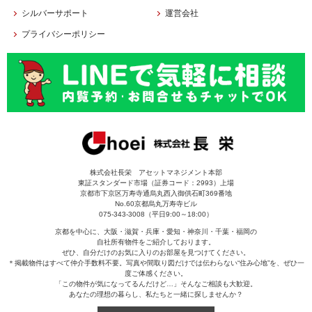
シルバーサポート
運営会社
プライバシーポリシー
株式会社長栄 アセットマネジメント本部
東証スタンダード市場（証券コード：2993）上場
京都市下京区万寿寺通烏丸西入御供石町369番地
No.60京都烏丸万寿寺ビル
075-343-3008（平日9:00～18:00）
京都を中心に、大阪・滋賀・兵庫・愛知・神奈川・千葉・福岡の
自社所有物件をご紹介しております。
ぜひ、自分だけのお気に入りのお部屋を見つけてください。
＊掲載物件はすべて仲介手数料不要。写真や間取り図だけでは伝わらない“住み心地”を、ぜひ一
度ご体感ください。
「この物件が気になってるんだけど…」そんなご相談も大歓迎。
あなたの理想の暮らし、私たちと一緒に探しませんか？