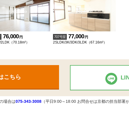
76,000
77,000
室
707号室
円
円
/2LDK（70.18m²）
2SLDK/3K/3DK/3LDK（67.16m²）
はこちら
L
の場合は
075-343-3008
（平日9:00～18:00 お問合せは京都の担当部署