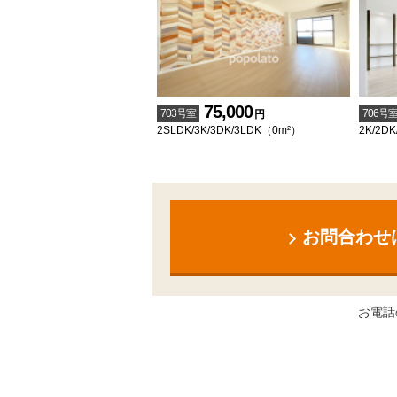
75,000
703号室
706号
円
2SLDK/3K/3DK/3LDK（0m²）
2K/2DK
お問合わせ
お電話