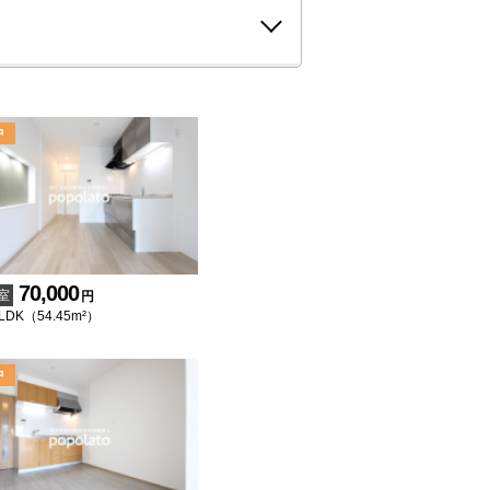
70,000
室
円
1LDK（54.45m²）