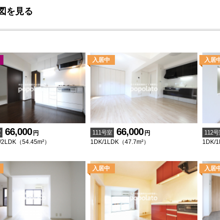
図を見る
66,000
66,000
室
111号室
112号
円
円
/2LDK（54.45m²）
1DK/1LDK（47.7m²）
1DK/