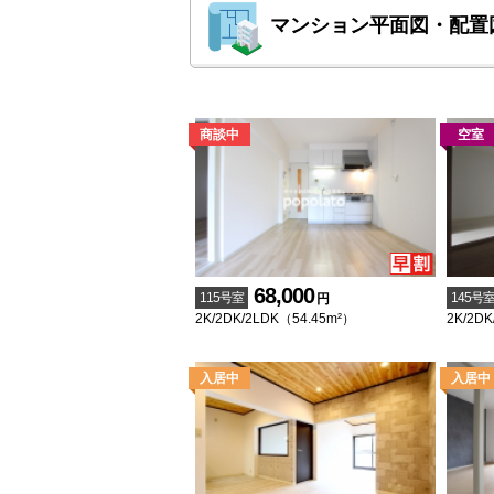
マンション平面図・配置
68,000
115号室
145号
円
2K/2DK/2LDK（54.45m²）
2K/2DK