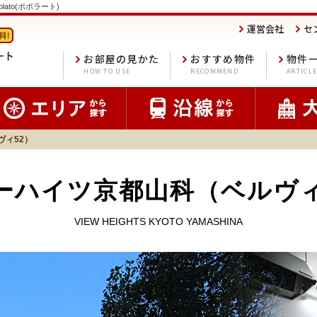
to(ポポラート)
運営会社
セ
お部屋の見かた
おすすめ物件
物件
HOW TO USE
RECOMMEND
ARTICL
ヴィ52）
ーハイツ京都山科（ベルヴィ
VIEW HEIGHTS KYOTO YAMASHINA