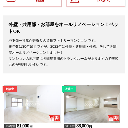
ROOM
LOCATION
外壁・共用部・お部屋をオールリノベーション！ペッ
トOK
地下鉄一社駅が最寄りの賃貸ファミリーマンションです。
築年数は30年超えですが、2022年に外壁・共用部・外構、そして各部
屋オールリノベーションしました！
マンションの地下階に各部屋専用のトランクルームがありますので季節
ものが整理しやすいです。
81,000
88,000
106号室
306号室
円
円