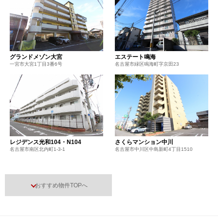
グランドメゾン大宮
エステート鳴海
一宮市大宮1丁目3番6号
名古屋市緑区鳴海町字京田23
レジデンス光和104・N104
さくらマンション中川
名古屋市南区北内町1-3-1
名古屋市中川区中島新町4丁目1510
おすすめ物件TOPへ