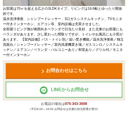
お部屋は70㎡を超える広さの3LDKタイプ。リビングは16.6帖とゆったり開放
的です。
温水洗浄便座、シャンプードレッサー、3口ガスシステムキッチン、TVモニタ
ー付きインターホン、エアコン等、室内設備は充実させました。
全部屋リビング側が南西向きベランダで日当たり良好、また北東のお部屋にも
ベランダがあります。少し変わった間取りですが、トイレやお風呂にも小窓が
あります。 【室内設備】バス・トイレ別／追い焚き機能／温水洗浄便座／独立
洗面台／シャンプードレッサー／室内洗濯機置き場／ガスコンロ／システムキ
ッチン／エアコン／ベランダ・バルコニーあり／和室あり／グリル付／モニタ
ー付インターホン
お問合わせはこちら
LINEからお問合せ
お電話の場合は
075-343-3008
（平日9:00～18:00 お問合せは京都の担当部署が受付）