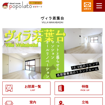
ヴィラ若葉台
VILLA WAKABADAI
お部屋一覧
特徴
LIST
PICK UP
室内
立地