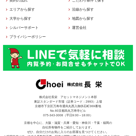
契約の流れ
こだわり条件で探す
エリアから探す
沿線から探す
大学から探す
地図から探す
シルバーサポート
運営会社
プライバシーポリシー
株式会社長栄 アセットマネジメント本部
東証スタンダード市場（証券コード：2993）上場
京都市下京区万寿寺通烏丸西入御供石町369番地
No.60京都烏丸万寿寺ビル
075-343-3008（平日9:00～18:00）
京都を中心に、大阪・滋賀・兵庫・愛知・神奈川・千葉・福岡の
自社所有物件をご紹介しております。
ぜひ、自分だけのお気に入りのお部屋を見つけてください。