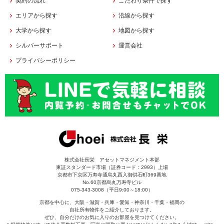
契約の流れ
こだわり条件で探す
エリアから探す
沿線から探す
大学から探す
地図から探す
シルバーサポート
運営会社
プライバシーポリシー
株式会社長栄 アセットマネジメント本部
東証スタンダード市場（証券コード：2993）上場
京都市下京区万寿寺通烏丸西入御供石町369番地
No.60京都烏丸万寿寺ビル
075-343-3008（平日9:00～18:00）
京都を中心に、大阪・滋賀・兵庫・愛知・神奈川・千葉・福岡の
自社所有物件をご紹介しております。
ぜひ、自分だけのお気に入りのお部屋を見つけてください。